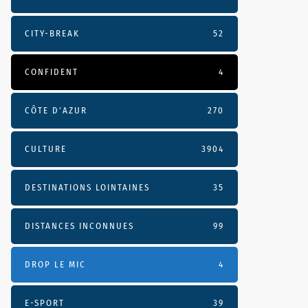
CITY-BREAK
52
CONFIDENT
4
CÔTE D’AZUR
270
CULTURE
3904
DESTINATIONS LOINTAINES
35
DISTANCES INCONNUES
99
DROP LE MIC
4
E-SPORT
39