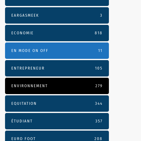
EARGASMEEK
3
ECONOMIE
818
EN MODE ON OFF
11
ENTREPRENEUR
105
ENVIRONNEMENT
279
EQUITATION
344
ÉTUDIANT
357
EURO FOOT
208