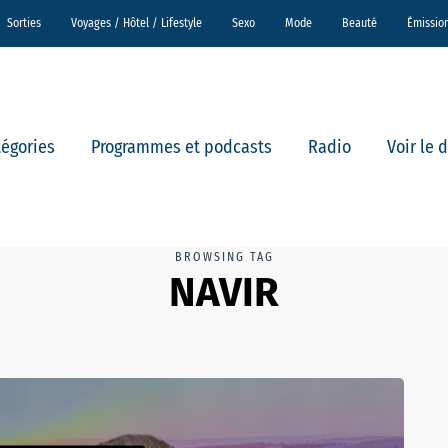
Sorties
Voyages / Hôtel / Lifestyle
Sexo
Mode
Beauté
Émissio
tégories
Programmes et podcasts
Radio
Voir le 
BROWSING TAG
NAVIR