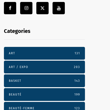
Categories
ART
131
ART / EXPO
203
BASKET
143
BEAUTÉ
199
BEAUTÉ-FEMME
123