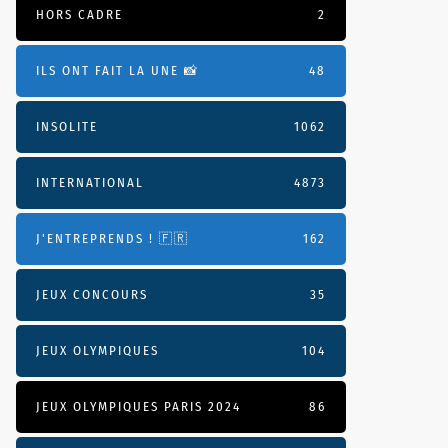
HORS CADRE
2
ILS ONT FAIT LA UNE 📸
48
INSOLITE
1062
INTERNATIONAL
4873
J'ENTREPRENDS ! 🇫🇷
162
JEUX CONCOURS
35
JEUX OLYMPIQUES
104
JEUX OLYMPIQUES PARIS 2024
86