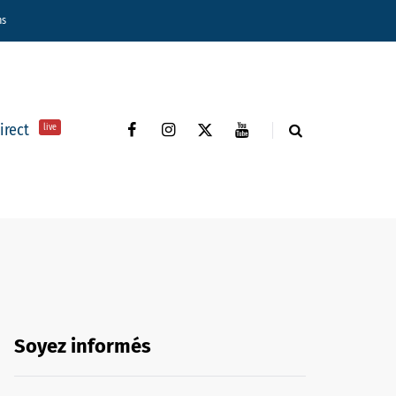
ns
direct
live
Soyez informés