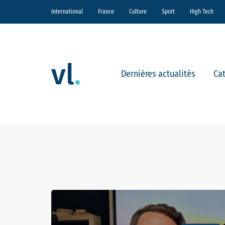
International
France
Culture
Sport
High Tech
Dernières actualités
Ca