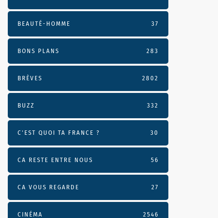
BEAUTÉ-HOMME
37
BONS PLANS
283
BRÈVES
2802
BUZZ
332
C'EST QUOI TA FRANCE ?
30
CA RESTE ENTRE NOUS
56
CA VOUS REGARDE
27
CINÉMA
2546