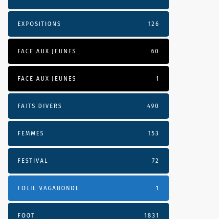
EXPOSITIONS
126
FACE AUX JEUNES
60
FACE AUX JEUNES
1
FAITS DIVERS
490
FEMMES
153
FESTIVAL
72
FOLIE VAGABONDE
1
FOOT
1831