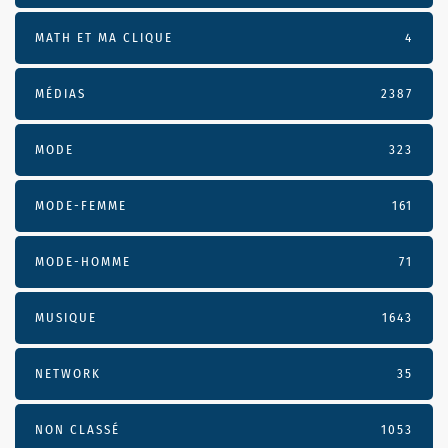
MATH ET MA CLIQUE
4
MÉDIAS
2387
MODE
323
MODE-FEMME
161
MODE-HOMME
71
MUSIQUE
1643
NETWORK
35
NON CLASSÉ
1053