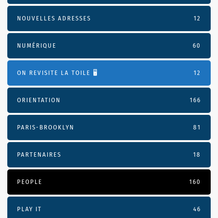
NOUVELLES ADRESSES
12
NUMÉRIQUE
60
ON REVISITE LA TOILE 🖥️
12
ORIENTATION
166
PARIS-BROOKLYN
81
PARTENAIRES
18
PEOPLE
160
PLAY IT
46