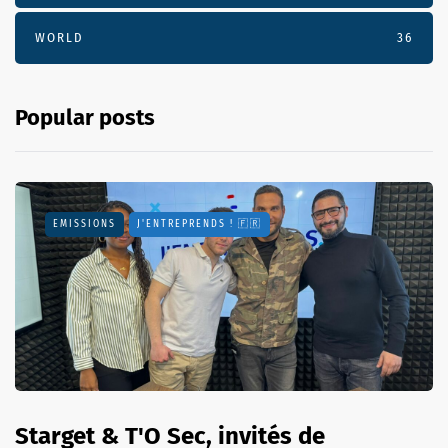
WORLD
36
Popular posts
EMISSIONS
J'ENTREPRENDS ! 🇫🇷
Starget & T'O Sec, invités de