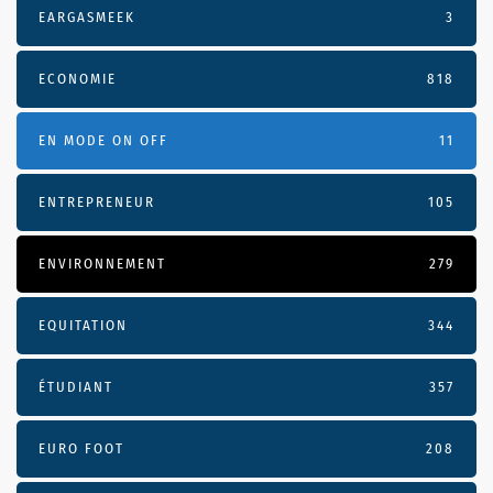
EARGASMEEK
3
ECONOMIE
818
EN MODE ON OFF
11
ENTREPRENEUR
105
ENVIRONNEMENT
279
EQUITATION
344
ÉTUDIANT
357
EURO FOOT
208