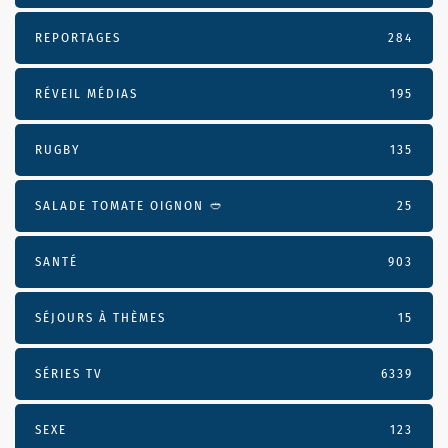
REPORTAGES
284
RÉVEIL MÉDIAS
195
RUGBY
135
SALADE TOMATE OIGNON 🥙
25
SANTÉ
903
SÉJOURS À THÈMES
15
SÉRIES TV
6339
SEXE
123