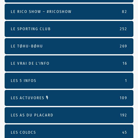
LE RICO SHOW – #RICOSHOW
82
LE SPORTING CLUB
252
LE TØHU-BØHU
269
LE VRAI DE L’INFO
16
LES 5 INFOS
1
LES ACTUVORES 🎙
109
LES AS DU PLACARD
192
LES COLOCS
45