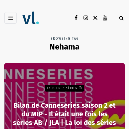
BROWSING TAG
Nehama
LA LOI DES SÉRIES 📺
Bilan de Canneseries saison 2 et
du MIP - Il était une fois les
séries AB / JLA | La loi des séries