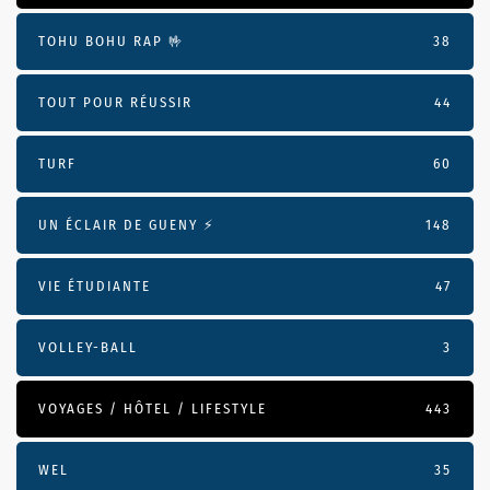
TOHU BOHU RAP 🤟
38
TOUT POUR RÉUSSIR
44
TURF
60
UN ÉCLAIR DE GUENY ⚡️
148
VIE ÉTUDIANTE
47
VOLLEY-BALL
3
VOYAGES / HÔTEL / LIFESTYLE
443
WEL
35