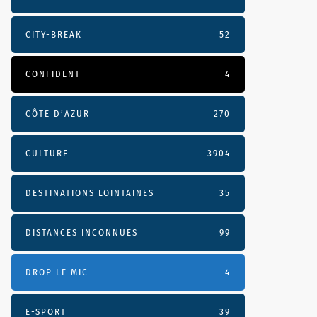
CITY-BREAK
52
CONFIDENT
4
CÔTE D’AZUR
270
CULTURE
3904
DESTINATIONS LOINTAINES
35
DISTANCES INCONNUES
99
DROP LE MIC
4
E-SPORT
39