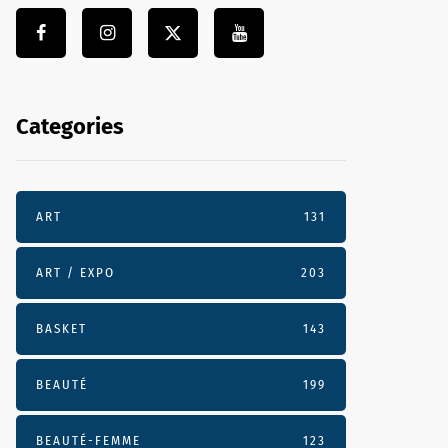
Categories
ART
131
ART / EXPO
203
BASKET
143
BEAUTÉ
199
BEAUTÉ-FEMME
123