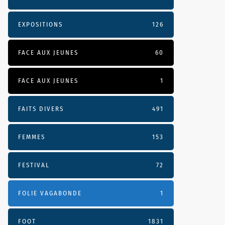
EXPOSITIONS
126
FACE AUX JEUNES
60
FACE AUX JEUNES
1
FAITS DIVERS
491
FEMMES
153
FESTIVAL
72
FOLIE VAGABONDE
1
FOOT
1831