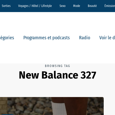
Sorties
Voyages / Hôtel / Lifestyle
Sexo
Mode
Beauté
Émissio
tégories
Programmes et podcasts
Radio
Voir le 
BROWSING TAG
New Balance 327