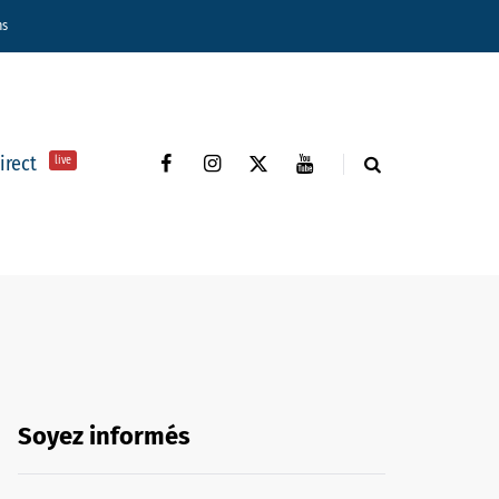
ns
direct
live
Soyez informés