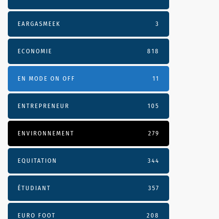
EARGASMEEK
3
ECONOMIE
818
EN MODE ON OFF
11
ENTREPRENEUR
105
ENVIRONNEMENT
279
EQUITATION
344
ÉTUDIANT
357
EURO FOOT
208