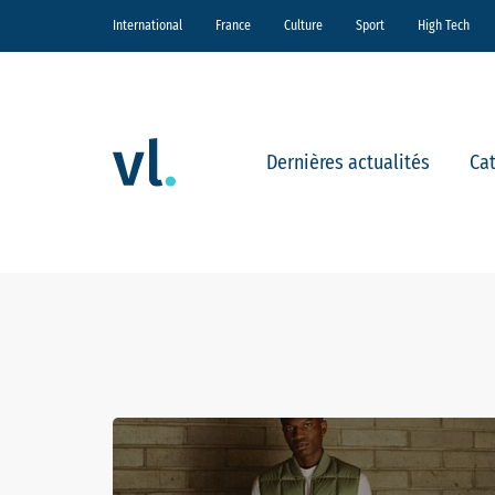
International
France
Culture
Sport
High Tech
Dernières actualités
Ca