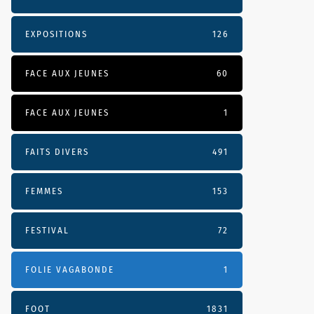
EXPOSITIONS
126
FACE AUX JEUNES
60
FACE AUX JEUNES
1
FAITS DIVERS
491
FEMMES
153
FESTIVAL
72
FOLIE VAGABONDE
1
FOOT
1831