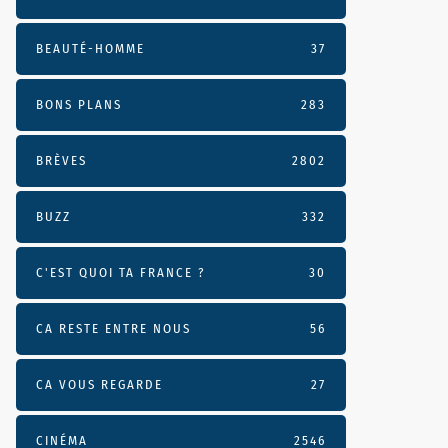
BEAUTÉ-HOMME
37
BONS PLANS
283
BRÈVES
2802
BUZZ
332
C'EST QUOI TA FRANCE ?
30
CA RESTE ENTRE NOUS
56
CA VOUS REGARDE
27
CINÉMA
2546