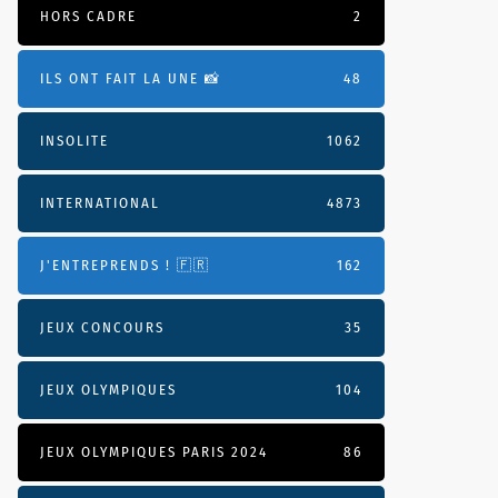
HORS CADRE
2
ILS ONT FAIT LA UNE 📸
48
INSOLITE
1062
INTERNATIONAL
4873
J'ENTREPRENDS ! 🇫🇷
162
JEUX CONCOURS
35
JEUX OLYMPIQUES
104
JEUX OLYMPIQUES PARIS 2024
86