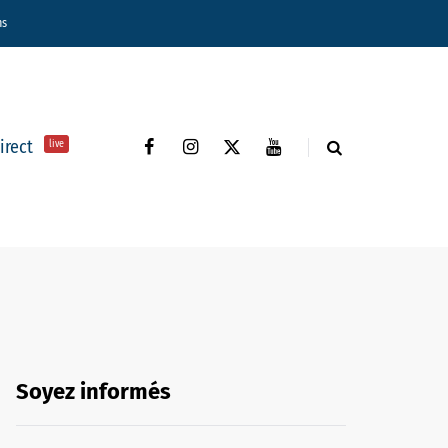
ns
direct
live
Soyez informés