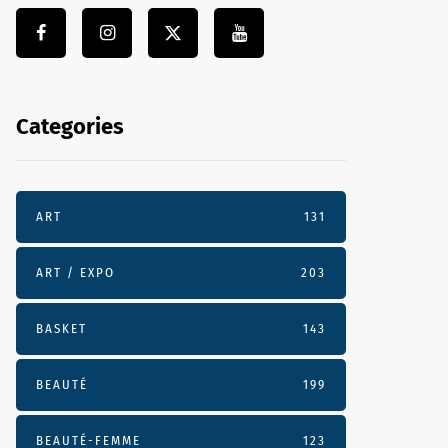
Categories
ART
131
ART / EXPO
203
BASKET
143
BEAUTÉ
199
BEAUTÉ-FEMME
123