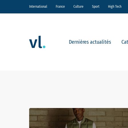
International
France
Culture
Sport
High Tech
Dernières actualités
Ca