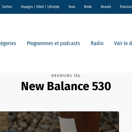
Sorties
Voyages / Hôtel / Lifestyle
Sexo
Mode
Beauté
Émissio
tégories
Programmes et podcasts
Radio
Voir le 
BROWSING TAG
New Balance 530