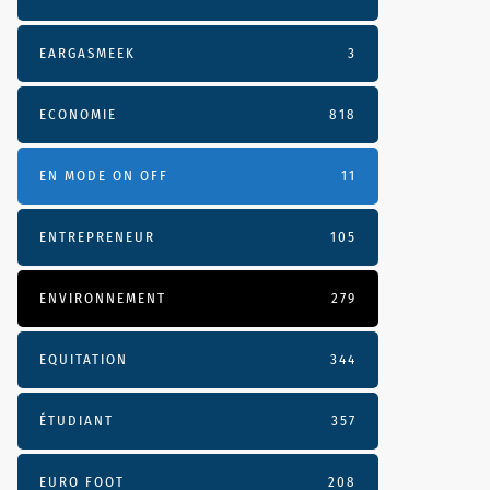
EARGASMEEK
3
ECONOMIE
818
EN MODE ON OFF
11
ENTREPRENEUR
105
ENVIRONNEMENT
279
EQUITATION
344
ÉTUDIANT
357
EURO FOOT
208