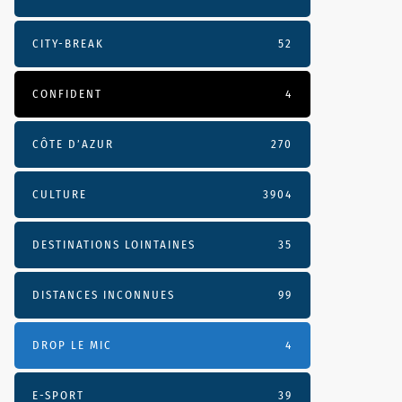
CITY-BREAK
52
CONFIDENT
4
CÔTE D’AZUR
270
CULTURE
3904
DESTINATIONS LOINTAINES
35
DISTANCES INCONNUES
99
DROP LE MIC
4
E-SPORT
39