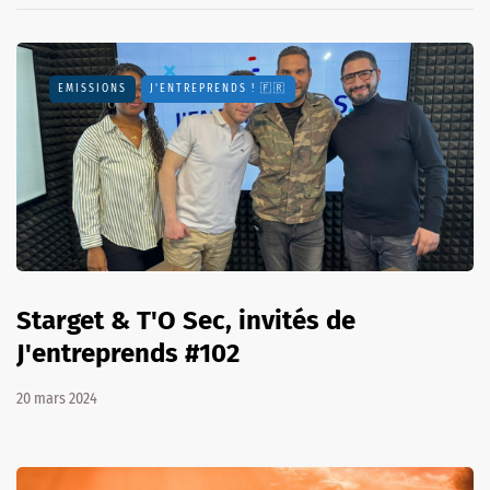
EMISSIONS
J'ENTREPRENDS ! 🇫🇷
Starget & T'O Sec, invités de
J'entreprends #102
20 mars 2024