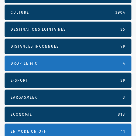
CULTURE
3904
DESTINATIONS LOINTAINES
35
DISTANCES INCONNUES
99
DROP LE MIC
4
E-SPORT
39
EARGASMEEK
3
ECONOMIE
818
EN MODE ON OFF
11