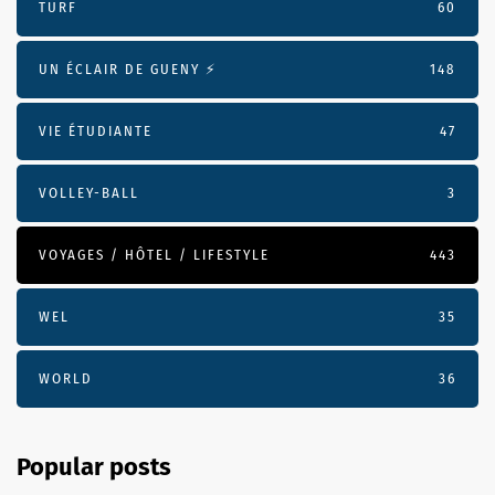
TURF
60
UN ÉCLAIR DE GUENY ⚡️
148
VIE ÉTUDIANTE
47
VOLLEY-BALL
3
VOYAGES / HÔTEL / LIFESTYLE
443
WEL
35
WORLD
36
Popular posts