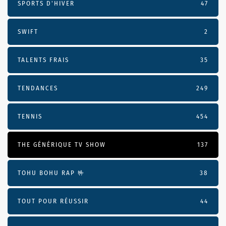
SPORTS D'HIVER
47
SWIFT
2
TALENTS FRAIS
35
TENDANCES
249
TENNIS
454
THE GÉNÉRIQUE TV SHOW
137
TOHU BOHU RAP 🤟
38
TOUT POUR RÉUSSIR
44