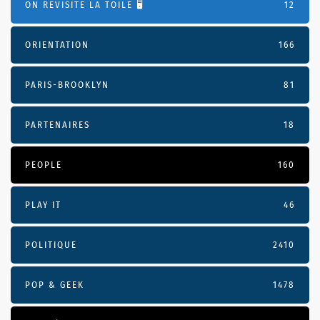
ON REVISITE LA TOILE 🖥️
12
ORIENTATION
166
PARIS-BROOKLYN
81
PARTENAIRES
18
PEOPLE
160
PLAY IT
46
POLITIQUE
2410
POP & GEEK
1478