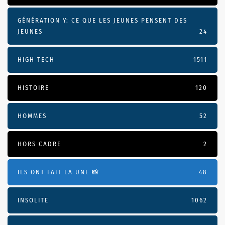
GÉNÉRATION Y: CE QUE LES JEUNES PENSENT DES
JEUNES
24
HIGH TECH
1511
HISTOIRE
120
HOMMES
52
HORS CADRE
2
ILS ONT FAIT LA UNE 📸
48
INSOLITE
1062