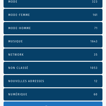
MODE
323
MODE-FEMME
161
MODE-HOMME
71
MUSIQUE
1643
NETWORK
35
NON CLASSÉ
1053
NOUVELLES ADRESSES
12
NUMÉRIQUE
60