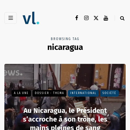
BROWSING TAG
nicaragua
A LA UNE
DOSSIER - THEMA
INTERNATIONAL
SOCIÉTÉ
Au Nicaragua, le Président
s’accroche à son trône, les
mains pleines de sang