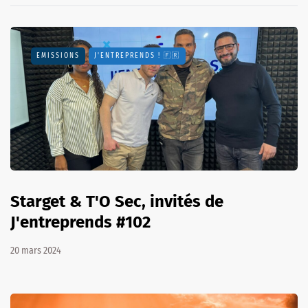
EMISSIONS
J'ENTREPRENDS ! 🇫🇷
Starget & T'O Sec, invités de
J'entreprends #102
20 mars 2024