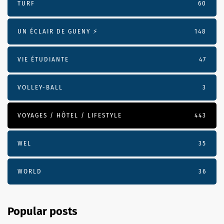
TURF
60
UN ÉCLAIR DE GUENY ⚡️
148
VIE ÉTUDIANTE
47
VOLLEY-BALL
3
VOYAGES / HÔTEL / LIFESTYLE
443
WEL
35
WORLD
36
Popular posts