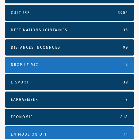
CULTURE
3904
DESTINATIONS LOINTAINES
35
DISTANCES INCONNUES
99
DROP LE MIC
4
E-SPORT
39
EARGASMEEK
3
ECONOMIE
818
EN MODE ON OFF
11