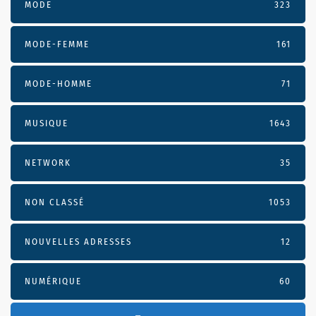
MODE
323
MODE-FEMME
161
MODE-HOMME
71
MUSIQUE
1643
NETWORK
35
NON CLASSÉ
1053
NOUVELLES ADRESSES
12
NUMÉRIQUE
60