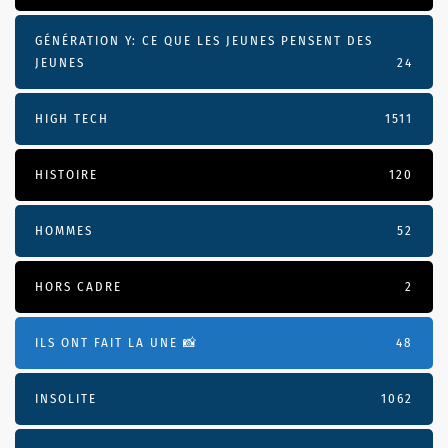
GÉNÉRATION Y: CE QUE LES JEUNES PENSENT DES
JEUNES
24
HIGH TECH
1511
HISTOIRE
120
HOMMES
52
HORS CADRE
2
ILS ONT FAIT LA UNE 📸
48
INSOLITE
1062