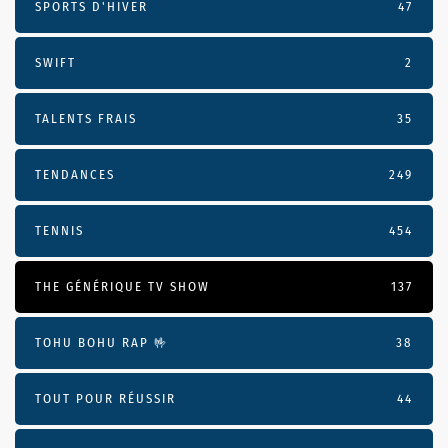
SPORTS D'HIVER
47
SWIFT
2
TALENTS FRAIS
35
TENDANCES
249
TENNIS
454
THE GÉNÉRIQUE TV SHOW
137
TOHU BOHU RAP 🤟
38
TOUT POUR RÉUSSIR
44