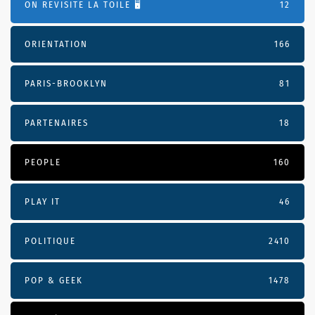
ON REVISITE LA TOILE 🖥️
12
ORIENTATION
166
PARIS-BROOKLYN
81
PARTENAIRES
18
PEOPLE
160
PLAY IT
46
POLITIQUE
2410
POP & GEEK
1478