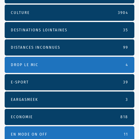
CULTURE
3904
DESTINATIONS LOINTAINES
35
DISTANCES INCONNUES
99
DROP LE MIC
4
E-SPORT
39
EARGASMEEK
3
ECONOMIE
818
EN MODE ON OFF
11