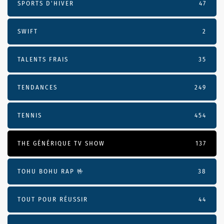
SPORTS D'HIVER
47
SWIFT
2
TALENTS FRAIS
35
TENDANCES
249
TENNIS
454
THE GÉNÉRIQUE TV SHOW
137
TOHU BOHU RAP 🤟
38
TOUT POUR RÉUSSIR
44