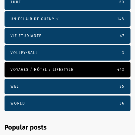
TURF
60
UN ÉCLAIR DE GUENY ⚡️
148
VIE ÉTUDIANTE
47
VOLLEY-BALL
3
VOYAGES / HÔTEL / LIFESTYLE
443
WEL
35
WORLD
36
Popular posts