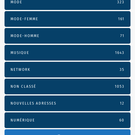
MODE
323
MODE-FEMME
161
MODE-HOMME
71
MUSIQUE
1643
NETWORK
35
NON CLASSÉ
1053
NOUVELLES ADRESSES
12
NUMÉRIQUE
60