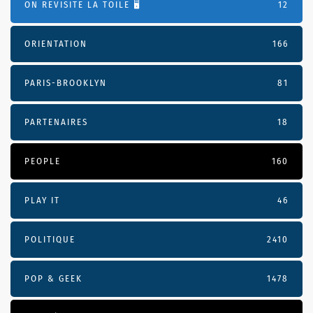
ON REVISITE LA TOILE 🖥️
12
ORIENTATION
166
PARIS-BROOKLYN
81
PARTENAIRES
18
PEOPLE
160
PLAY IT
46
POLITIQUE
2410
POP & GEEK
1478