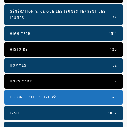
GÉNÉRATION Y: CE QUE LES JEUNES PENSENT DES
JEUNES
24
HIGH TECH
1511
HISTOIRE
120
HOMMES
52
HORS CADRE
2
ILS ONT FAIT LA UNE 📸
48
INSOLITE
1062