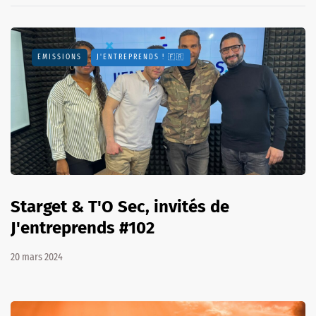
EMISSIONS
J'ENTREPRENDS ! 🇫🇷
Starget & T'O Sec, invités de
J'entreprends #102
20 mars 2024