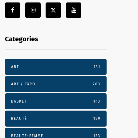
Categories
ART
131
ART / EXPO
203
BASKET
143
BEAUTÉ
199
BEAUTÉ-FEMME
123