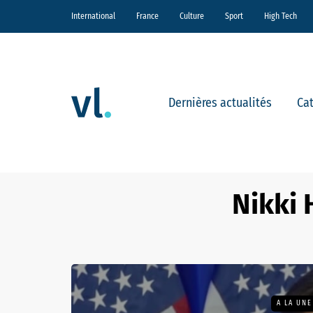
International
France
Culture
Sport
High Tech
Dernières actualités
Ca
Nikki 
A LA UNE