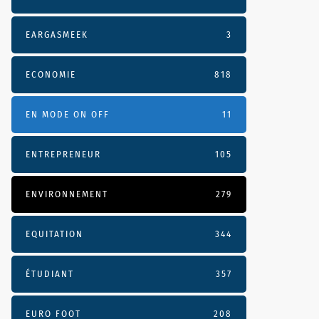
EARGASMEEK
3
ECONOMIE
818
EN MODE ON OFF
11
ENTREPRENEUR
105
ENVIRONNEMENT
279
EQUITATION
344
ÉTUDIANT
357
EURO FOOT
208