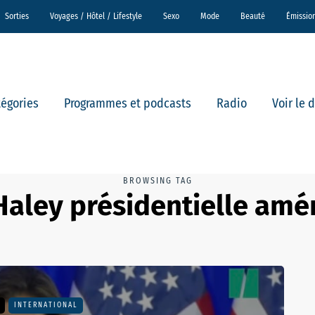
Sorties
Voyages / Hôtel / Lifestyle
Sexo
Mode
Beauté
Émissio
tégories
Programmes et podcasts
Radio
Voir le 
BROWSING TAG
Haley présidentielle amé
INTERNATIONAL