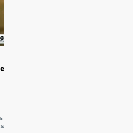
le
du
ats