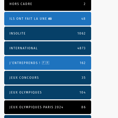
HORS CADRE
2
ILS ONT FAIT LA UNE 📸
48
INSOLITE
1062
INTERNATIONAL
4873
J'ENTREPRENDS ! 🇫🇷
162
JEUX CONCOURS
35
JEUX OLYMPIQUES
104
JEUX OLYMPIQUES PARIS 2024
86