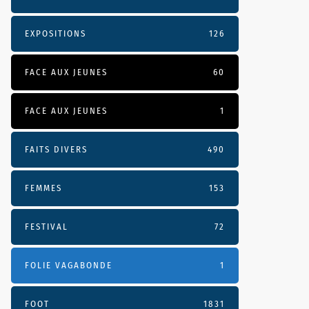
EXPOSITIONS
126
FACE AUX JEUNES
60
FACE AUX JEUNES
1
FAITS DIVERS
490
FEMMES
153
FESTIVAL
72
FOLIE VAGABONDE
1
FOOT
1831