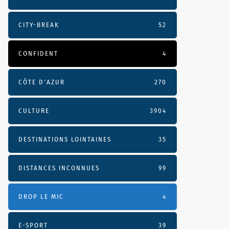
CITY-BREAK
52
CONFIDENT
4
CÔTE D’AZUR
270
CULTURE
3904
DESTINATIONS LOINTAINES
35
DISTANCES INCONNUES
99
DROP LE MIC
4
E-SPORT
39