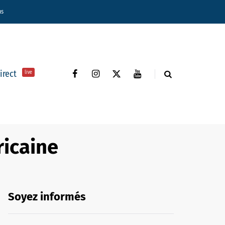
ns
direct
live
ricaine
Soyez informés