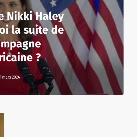
e Nikki Haley
oi la suite de
campagne
icaine ?
1 mars 2024