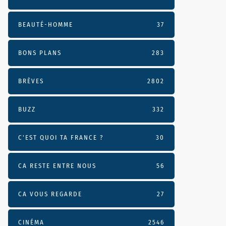
BEAUTÉ-HOMME
37
BONS PLANS
283
BRÈVES
2802
BUZZ
332
C'EST QUOI TA FRANCE ?
30
CA RESTE ENTRE NOUS
56
CA VOUS REGARDE
27
CINÉMA
2546