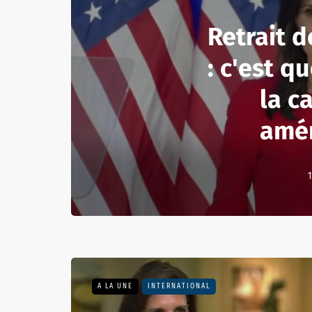
Retrait d
: c'est qu
la 
amér
1
A LA UNE
INTERNATIONAL