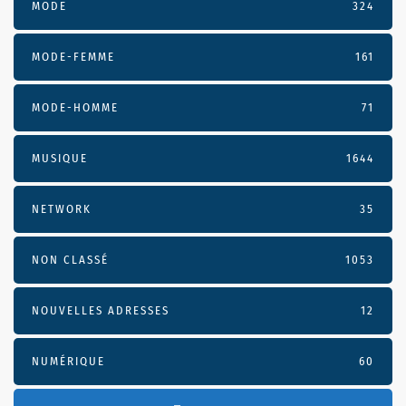
MODE
324
MODE-FEMME
161
MODE-HOMME
71
MUSIQUE
1644
NETWORK
35
NON CLASSÉ
1053
NOUVELLES ADRESSES
12
NUMÉRIQUE
60