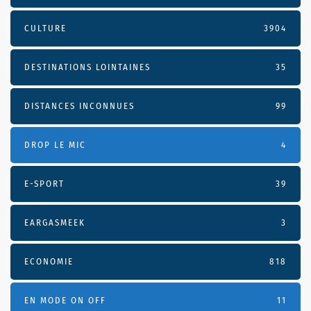
CULTURE
3904
DESTINATIONS LOINTAINES
35
DISTANCES INCONNUES
99
DROP LE MIC
4
E-SPORT
39
EARGASMEEK
3
ECONOMIE
818
EN MODE ON OFF
11