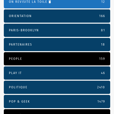
ON REVISITE LA TOILE 🖥️
12
ORIENTATION
166
PARIS-BROOKLYN
81
PARTENAIRES
18
PEOPLE
159
PLAY IT
46
POLITIQUE
2410
POP & GEEK
1479