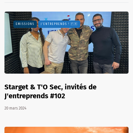
EMISSIONS
J'ENTREPRENDS ! 🇫🇷
Starget & T'O Sec, invités de
J'entreprends #102
20 mars 2024