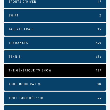
SPORTS D'HIVER
47
SWIFT
2
TALENTS FRAIS
35
TENDANCES
249
TENNIS
454
THE GÉNÉRIQUE TV SHOW
137
TOHU BOHU RAP 🤟
38
TOUT POUR RÉUSSIR
44