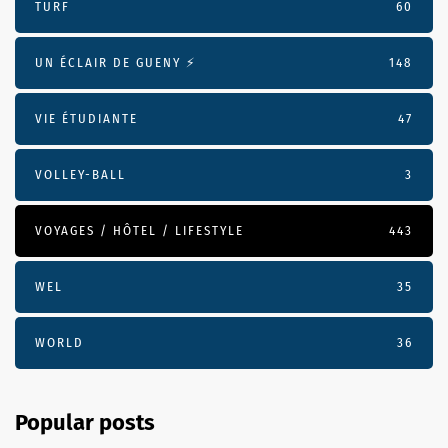
TURF
60
UN ÉCLAIR DE GUENY ⚡️
148
VIE ÉTUDIANTE
47
VOLLEY-BALL
3
VOYAGES / HÔTEL / LIFESTYLE
443
WEL
35
WORLD
36
Popular posts