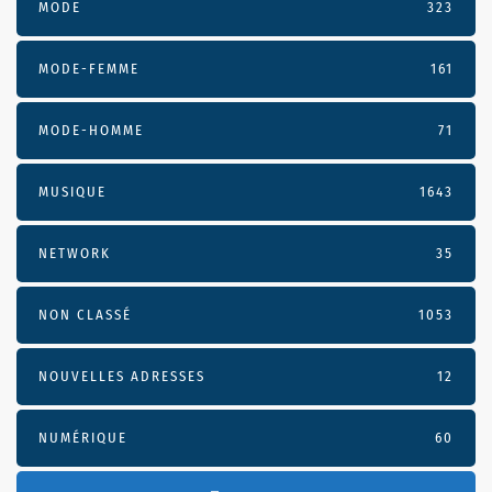
MODE
323
MODE-FEMME
161
MODE-HOMME
71
MUSIQUE
1643
NETWORK
35
NON CLASSÉ
1053
NOUVELLES ADRESSES
12
NUMÉRIQUE
60