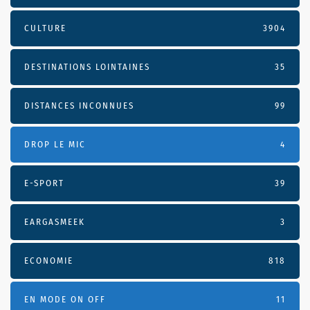
CULTURE
3904
DESTINATIONS LOINTAINES
35
DISTANCES INCONNUES
99
DROP LE MIC
4
E-SPORT
39
EARGASMEEK
3
ECONOMIE
818
EN MODE ON OFF
11