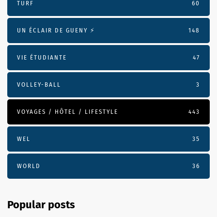
TURF
60
UN ÉCLAIR DE GUENY ⚡️
148
VIE ÉTUDIANTE
47
VOLLEY-BALL
3
VOYAGES / HÔTEL / LIFESTYLE
443
WEL
35
WORLD
36
Popular posts