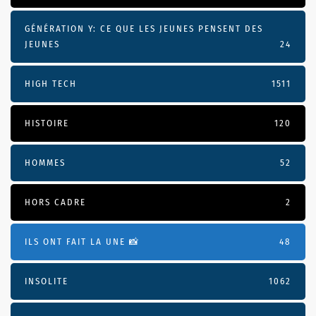
GÉNÉRATION Y: CE QUE LES JEUNES PENSENT DES
JEUNES
24
HIGH TECH
1511
HISTOIRE
120
HOMMES
52
HORS CADRE
2
ILS ONT FAIT LA UNE 📸
48
INSOLITE
1062