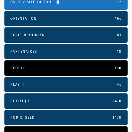
ON REVISITE LA TOILE 🖥️
12
ORIENTATION
166
PARIS-BROOKLYN
81
PARTENAIRES
18
PEOPLE
160
PLAY IT
46
POLITIQUE
2410
POP & GEEK
1478