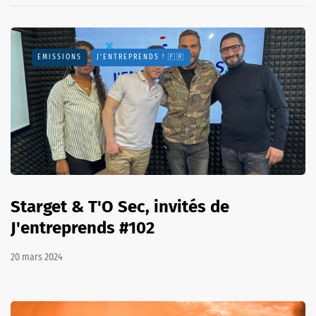
EMISSIONS
J'ENTREPRENDS ! 🇫🇷
Starget & T'O Sec, invités de
J'entreprends #102
20 mars 2024