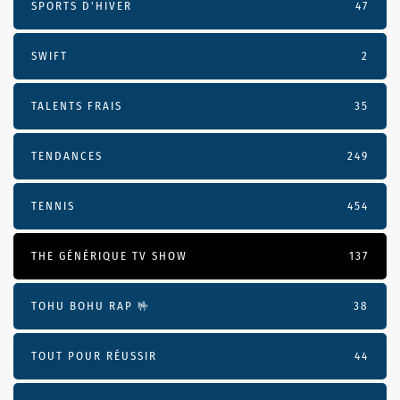
SPORTS D'HIVER
47
SWIFT
2
TALENTS FRAIS
35
TENDANCES
249
TENNIS
454
THE GÉNÉRIQUE TV SHOW
137
TOHU BOHU RAP 🤟
38
TOUT POUR RÉUSSIR
44