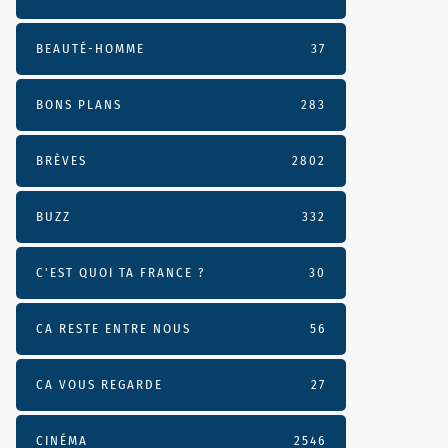
BEAUTÉ-HOMME
37
BONS PLANS
283
BRÈVES
2802
BUZZ
332
C'EST QUOI TA FRANCE ?
30
CA RESTE ENTRE NOUS
56
CA VOUS REGARDE
27
CINÉMA
2546