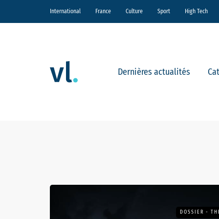
International
France
Culture
Sport
High Tech
Dernières actualités
Ca
DOSSIER - T