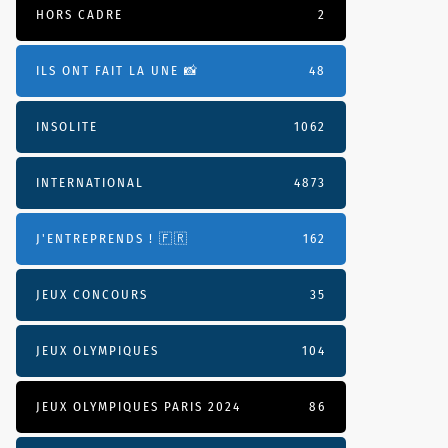
HORS CADRE
2
ILS ONT FAIT LA UNE 📸
48
INSOLITE
1062
INTERNATIONAL
4873
J'ENTREPRENDS ! 🇫🇷
162
JEUX CONCOURS
35
JEUX OLYMPIQUES
104
JEUX OLYMPIQUES PARIS 2024
86