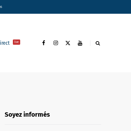
ns
direct
live
Soyez informés