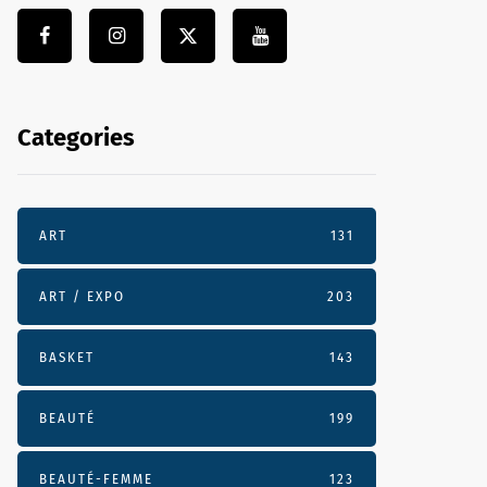
Categories
ART
131
ART / EXPO
203
BASKET
143
BEAUTÉ
199
BEAUTÉ-FEMME
123