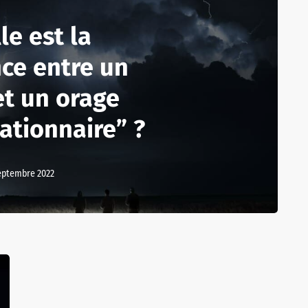
le est la
nce entre un
et un orage
ationnaire” ?
eptembre 2022