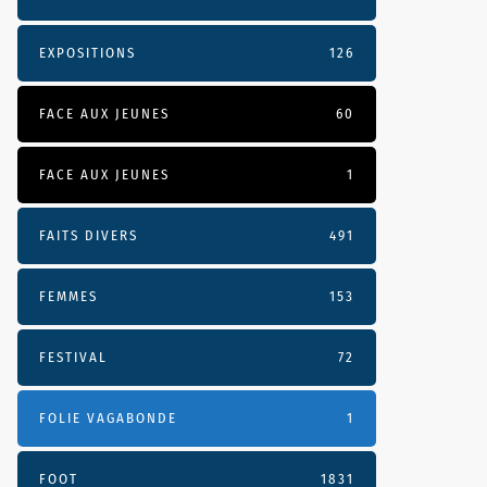
EXPOSITIONS
126
FACE AUX JEUNES
60
FACE AUX JEUNES
1
FAITS DIVERS
491
FEMMES
153
FESTIVAL
72
FOLIE VAGABONDE
1
FOOT
1831