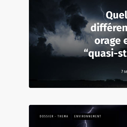
Quel
différe
orage 
“quasi-st
7 s
DOSSIER - THEMA
ENVIRONNEMENT