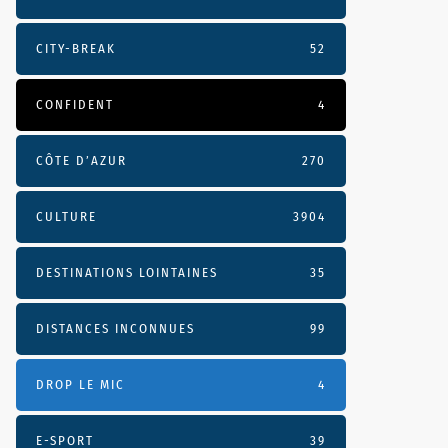
CITY-BREAK
52
CONFIDENT
4
CÔTE D’AZUR
270
CULTURE
3904
DESTINATIONS LOINTAINES
35
DISTANCES INCONNUES
99
DROP LE MIC
4
E-SPORT
39