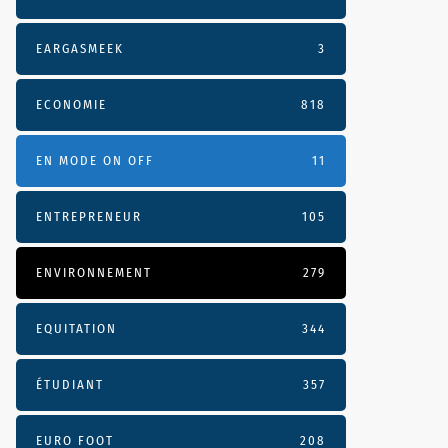
EARGASMEEK
3
ECONOMIE
818
EN MODE ON OFF
11
ENTREPRENEUR
105
ENVIRONNEMENT
279
EQUITATION
344
ÉTUDIANT
357
EURO FOOT
208