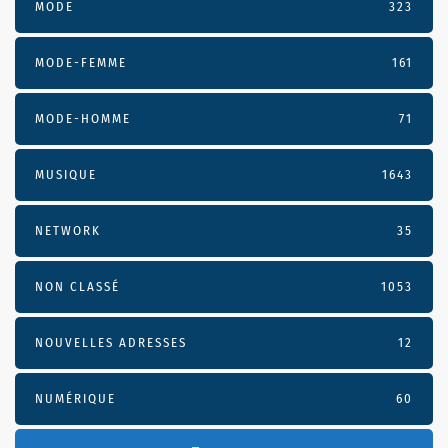
MODE
323
MODE-FEMME
161
MODE-HOMME
71
MUSIQUE
1643
NETWORK
35
NON CLASSÉ
1053
NOUVELLES ADRESSES
12
NUMÉRIQUE
60