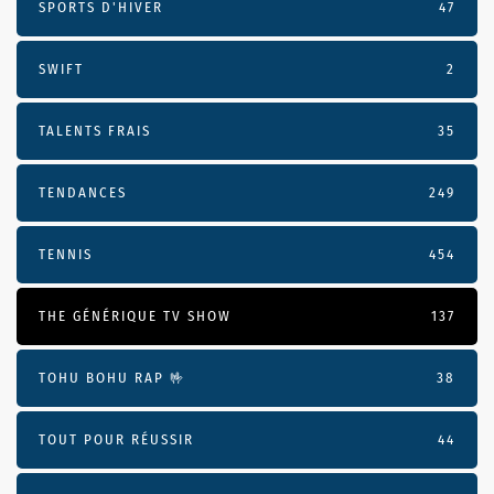
SPORTS D'HIVER
47
SWIFT
2
TALENTS FRAIS
35
TENDANCES
249
TENNIS
454
THE GÉNÉRIQUE TV SHOW
137
TOHU BOHU RAP 🤟
38
TOUT POUR RÉUSSIR
44