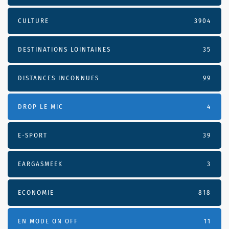
CULTURE
3904
DESTINATIONS LOINTAINES
35
DISTANCES INCONNUES
99
DROP LE MIC
4
E-SPORT
39
EARGASMEEK
3
ECONOMIE
818
EN MODE ON OFF
11