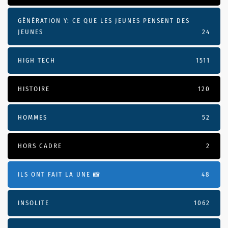
GÉNÉRATION Y: CE QUE LES JEUNES PENSENT DES
JEUNES
24
HIGH TECH
1511
HISTOIRE
120
HOMMES
52
HORS CADRE
2
ILS ONT FAIT LA UNE 📸
48
INSOLITE
1062