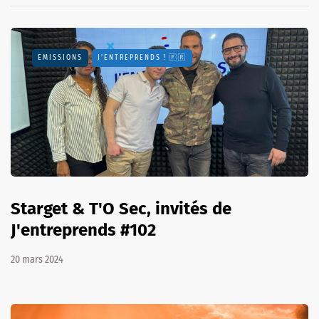
EMISSIONS
J'ENTREPRENDS ! 🇫🇷
Starget & T'O Sec, invités de
J'entreprends #102
20 mars 2024