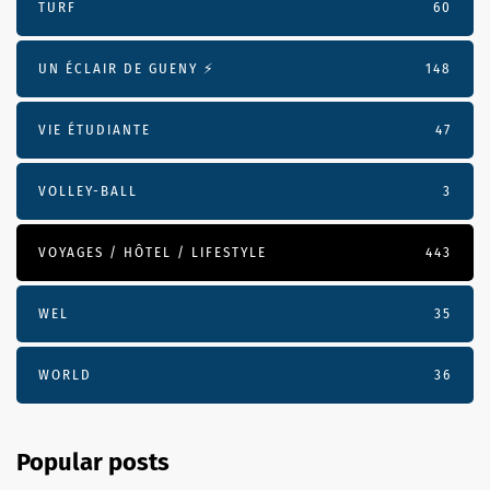
TURF
60
UN ÉCLAIR DE GUENY ⚡️
148
VIE ÉTUDIANTE
47
VOLLEY-BALL
3
VOYAGES / HÔTEL / LIFESTYLE
443
WEL
35
WORLD
36
Popular posts