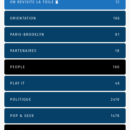
ON REVISITE LA TOILE 🖥️
12
ORIENTATION
166
PARIS-BROOKLYN
81
PARTENAIRES
18
PEOPLE
160
PLAY IT
46
POLITIQUE
2410
POP & GEEK
1478