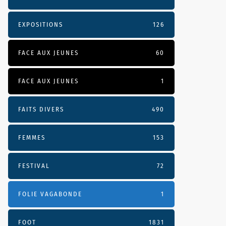
EXPOSITIONS
126
FACE AUX JEUNES
60
FACE AUX JEUNES
1
FAITS DIVERS
490
FEMMES
153
FESTIVAL
72
FOLIE VAGABONDE
1
FOOT
1831