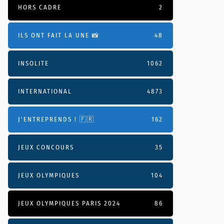
HORS CADRE
2
ILS ONT FAIT LA UNE 📸
48
INSOLITE
1062
INTERNATIONAL
4873
J'ENTREPRENDS ! 🇫🇷
162
JEUX CONCOURS
35
JEUX OLYMPIQUES
104
JEUX OLYMPIQUES PARIS 2024
86