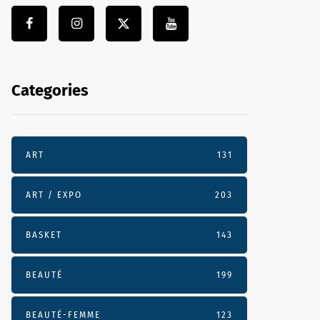
Categories
ART
131
ART / EXPO
203
BASKET
143
BEAUTÉ
199
BEAUTÉ-FEMME
123