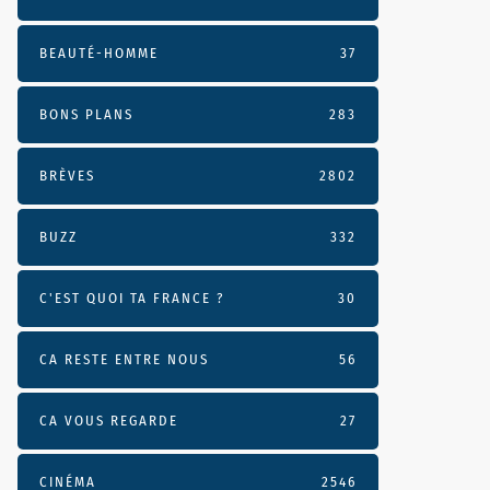
BEAUTÉ-HOMME
37
BONS PLANS
283
BRÈVES
2802
BUZZ
332
C'EST QUOI TA FRANCE ?
30
CA RESTE ENTRE NOUS
56
CA VOUS REGARDE
27
CINÉMA
2546