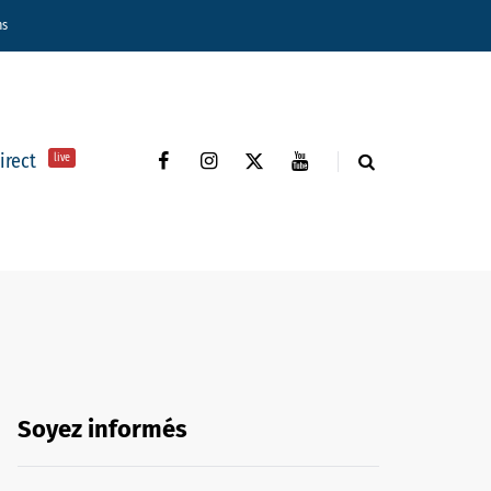
ns
direct
live
Soyez informés