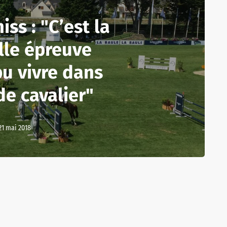
ss : "C’est la
lle épreuve
pu vivre dans
de cavalier"
21 mai 2018