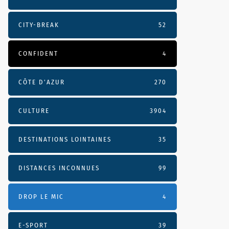
CITY-BREAK
52
CONFIDENT
4
CÔTE D’AZUR
270
CULTURE
3904
DESTINATIONS LOINTAINES
35
DISTANCES INCONNUES
99
DROP LE MIC
4
E-SPORT
39