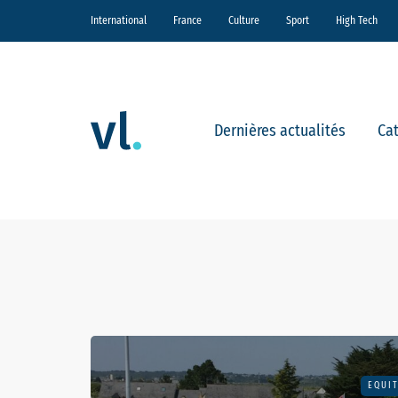
International
France
Culture
Sport
High Tech
Dernières actualités
Ca
EQUI