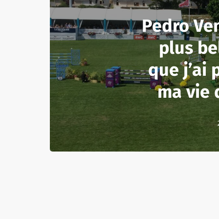
Pedro Veni
plus be
que j’ai 
ma vie 