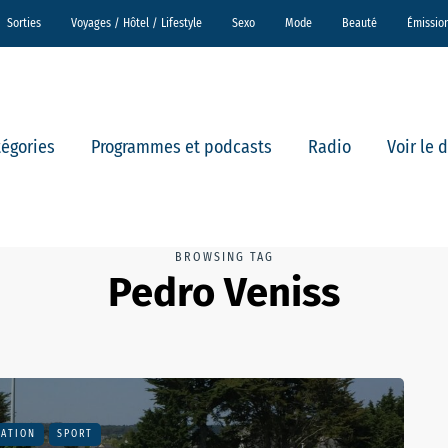
Sorties
Voyages / Hôtel / Lifestyle
Sexo
Mode
Beauté
Émissio
tégories
Programmes et podcasts
Radio
Voir le 
BROWSING TAG
Pedro Veniss
TATION
SPORT