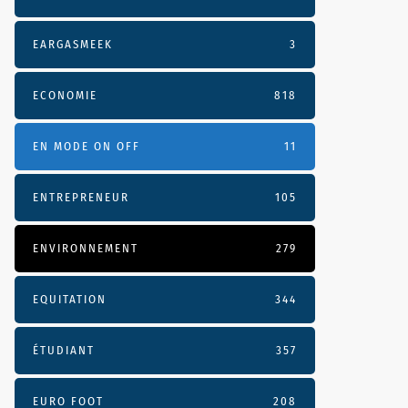
EARGASMEEK
3
ECONOMIE
818
EN MODE ON OFF
11
ENTREPRENEUR
105
ENVIRONNEMENT
279
EQUITATION
344
ÉTUDIANT
357
EURO FOOT
208