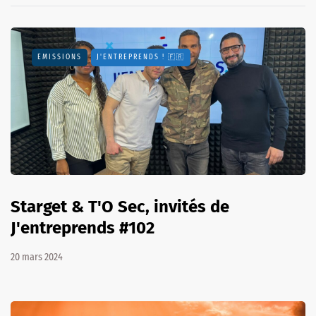
EMISSIONS
J'ENTREPRENDS ! 🇫🇷
Starget & T'O Sec, invités de
J'entreprends #102
20 mars 2024