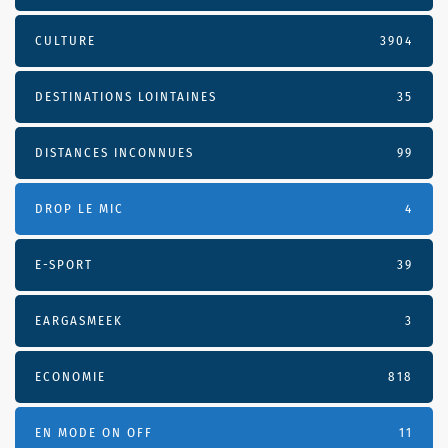
CULTURE
3904
DESTINATIONS LOINTAINES
35
DISTANCES INCONNUES
99
DROP LE MIC
4
E-SPORT
39
EARGASMEEK
3
ECONOMIE
818
EN MODE ON OFF
11