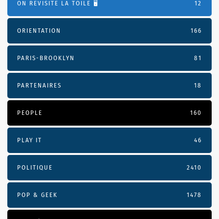
ON REVISITE LA TOILE 🖥️
12
ORIENTATION
166
PARIS-BROOKLYN
81
PARTENAIRES
18
PEOPLE
160
PLAY IT
46
POLITIQUE
2410
POP & GEEK
1478