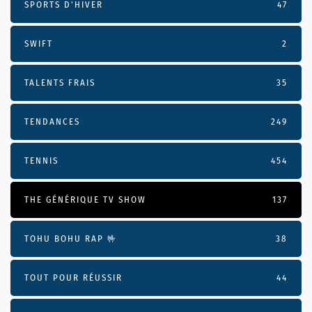
SPORTS D'HIVER
47
SWIFT
2
TALENTS FRAIS
35
TENDANCES
249
TENNIS
454
THE GÉNÉRIQUE TV SHOW
137
TOHU BOHU RAP 🤟
38
TOUT POUR RÉUSSIR
44