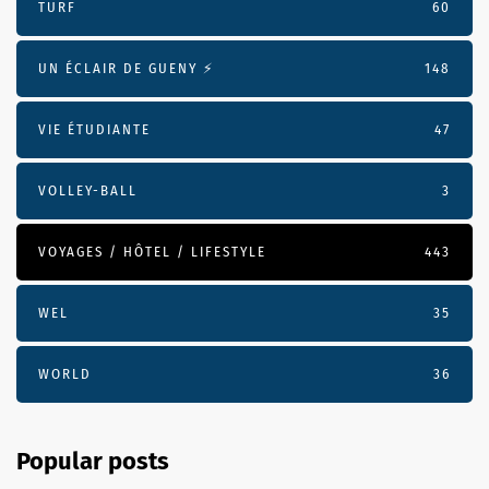
TURF
60
UN ÉCLAIR DE GUENY ⚡️
148
VIE ÉTUDIANTE
47
VOLLEY-BALL
3
VOYAGES / HÔTEL / LIFESTYLE
443
WEL
35
WORLD
36
Popular posts