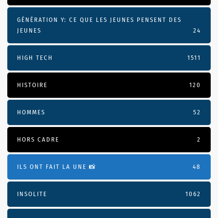
GÉNÉRATION Y: CE QUE LES JEUNES PENSENT DES
JEUNES
24
HIGH TECH
1511
HISTOIRE
120
HOMMES
52
HORS CADRE
2
ILS ONT FAIT LA UNE 📸
48
INSOLITE
1062