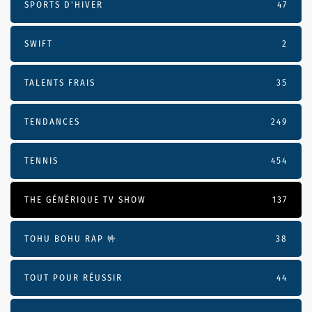
SPORTS D'HIVER
47
SWIFT
2
TALENTS FRAIS
35
TENDANCES
249
TENNIS
454
THE GÉNÉRIQUE TV SHOW
137
TOHU BOHU RAP 🤟
38
TOUT POUR RÉUSSIR
44