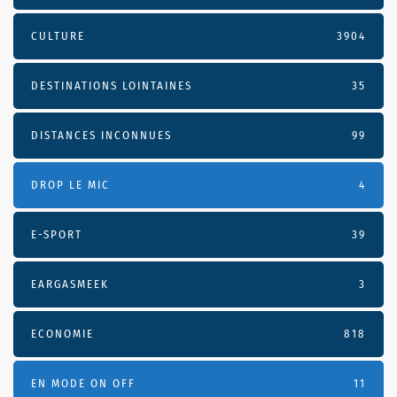
CULTURE
3904
DESTINATIONS LOINTAINES
35
DISTANCES INCONNUES
99
DROP LE MIC
4
E-SPORT
39
EARGASMEEK
3
ECONOMIE
818
EN MODE ON OFF
11