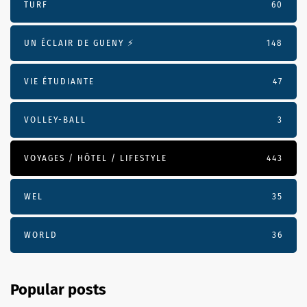
TURF
60
UN ÉCLAIR DE GUENY ⚡️
148
VIE ÉTUDIANTE
47
VOLLEY-BALL
3
VOYAGES / HÔTEL / LIFESTYLE
443
WEL
35
WORLD
36
Popular posts