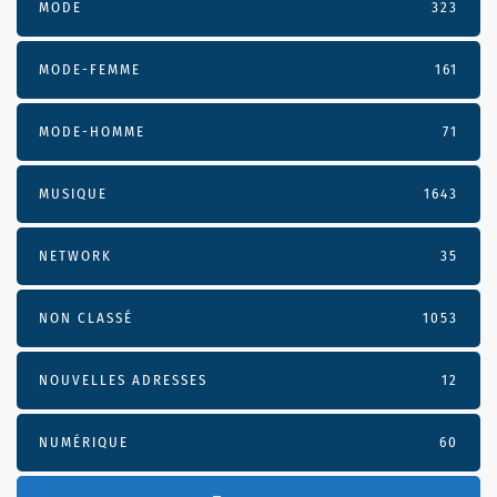
MODE
323
MODE-FEMME
161
MODE-HOMME
71
MUSIQUE
1643
NETWORK
35
NON CLASSÉ
1053
NOUVELLES ADRESSES
12
NUMÉRIQUE
60