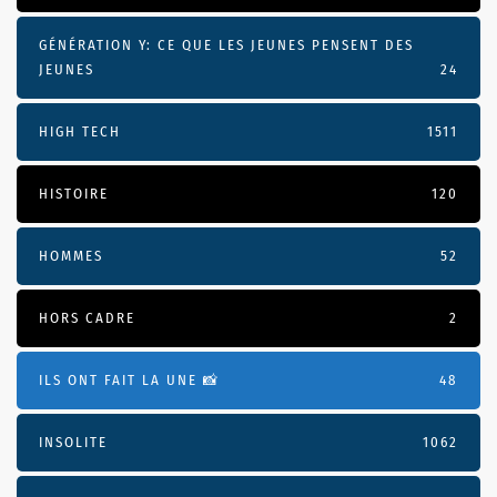
GÉNÉRATION Y: CE QUE LES JEUNES PENSENT DES
JEUNES
24
HIGH TECH
1511
HISTOIRE
120
HOMMES
52
HORS CADRE
2
ILS ONT FAIT LA UNE 📸
48
INSOLITE
1062