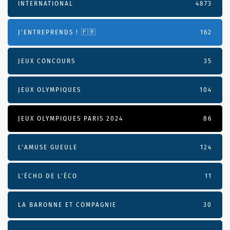
INTERNATIONAL
4873
J'ENTREPRENDS ! 🇫🇷
162
JEUX CONCOURS
35
JEUX OLYMPIQUES
104
JEUX OLYMPIQUES PARIS 2024
86
L'AMUSE GUEULE
124
L’ÉCHO DE L’ÉCO
11
LA BARONNE ET COMPAGNIE
30