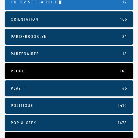
ON REVISITE LA TOILE 🖥️
12
ORIENTATION
166
PARIS-BROOKLYN
81
PARTENAIRES
18
PEOPLE
160
PLAY IT
46
POLITIQUE
2410
POP & GEEK
1478