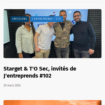
EMISSIONS
J'ENTREPRENDS ! 🇫🇷
Starget & T'O Sec, invités de
J'entreprends #102
20 mars 2024