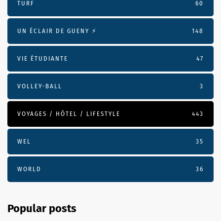
TURF
60
UN ÉCLAIR DE GUENY ⚡️
148
VIE ÉTUDIANTE
47
VOLLEY-BALL
3
VOYAGES / HÔTEL / LIFESTYLE
443
WEL
35
WORLD
36
Popular posts