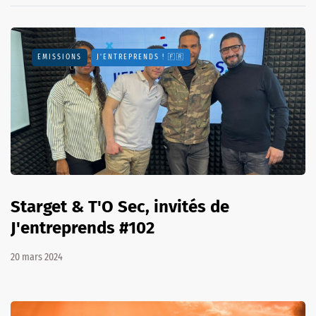
EMISSIONS
J'ENTREPRENDS ! 🇫🇷
Starget & T'O Sec, invités de
J'entreprends #102
20 mars 2024