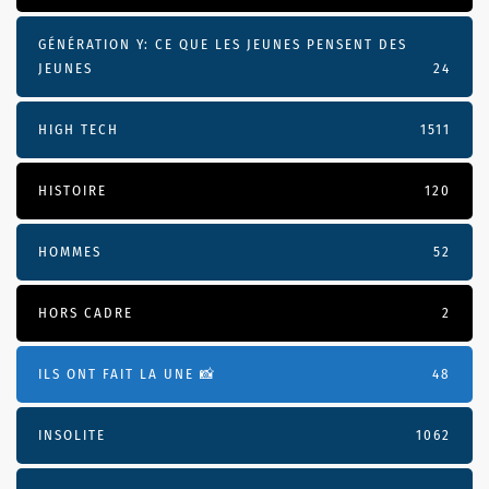
GÉNÉRATION Y: CE QUE LES JEUNES PENSENT DES
JEUNES
24
HIGH TECH
1511
HISTOIRE
120
HOMMES
52
HORS CADRE
2
ILS ONT FAIT LA UNE 📸
48
INSOLITE
1062