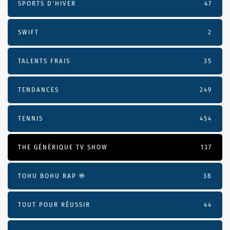
SPORTS D'HIVER
47
SWIFT
2
TALENTS FRAIS
35
TENDANCES
249
TENNIS
454
THE GÉNÉRIQUE TV SHOW
137
TOHU BOHU RAP 🤟
38
TOUT POUR RÉUSSIR
44