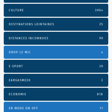
CULTURE
3904
DESTINATIONS LOINTAINES
35
DISTANCES INCONNUES
99
DROP LE MIC
4
E-SPORT
39
EARGASMEEK
3
ECONOMIE
818
EN MODE ON OFF
11