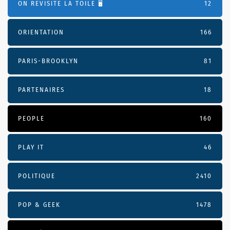
ON REVISITE LA TOILE 🖥️
12
ORIENTATION
166
PARIS-BROOKLYN
81
PARTENAIRES
18
PEOPLE
160
PLAY IT
46
POLITIQUE
2410
POP & GEEK
1478