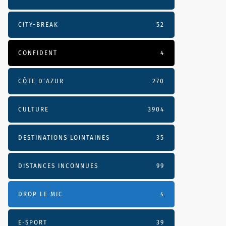
CITY-BREAK
52
CONFIDENT
4
CÔTE D’AZUR
270
CULTURE
3904
DESTINATIONS LOINTAINES
35
DISTANCES INCONNUES
99
DROP LE MIC
4
E-SPORT
39