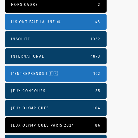
HORS CADRE
2
ILS ONT FAIT LA UNE 📸
48
INSOLITE
1062
INTERNATIONAL
4873
J'ENTREPRENDS ! 🇫🇷
162
JEUX CONCOURS
35
JEUX OLYMPIQUES
104
JEUX OLYMPIQUES PARIS 2024
86