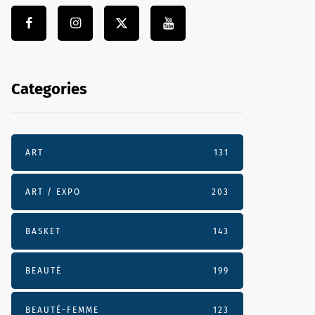
Categories
ART
131
ART / EXPO
203
BASKET
143
BEAUTÉ
199
BEAUTÉ-FEMME
123