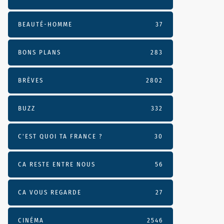
BEAUTÉ-HOMME
37
BONS PLANS
283
BRÈVES
2802
BUZZ
332
C'EST QUOI TA FRANCE ?
30
CA RESTE ENTRE NOUS
56
CA VOUS REGARDE
27
CINÉMA
2546