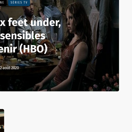
UNE
SÉRIES TV
ix feet under,
sensibles
enir (HBO)
12 août 2020