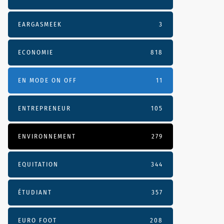
EARGASMEEK
3
ECONOMIE
818
EN MODE ON OFF
11
ENTREPRENEUR
105
ENVIRONNEMENT
279
EQUITATION
344
ÉTUDIANT
357
EURO FOOT
208