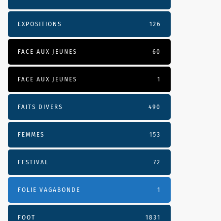
EXPOSITIONS
126
FACE AUX JEUNES
60
FACE AUX JEUNES
1
FAITS DIVERS
490
FEMMES
153
FESTIVAL
72
FOLIE VAGABONDE
1
FOOT
1831