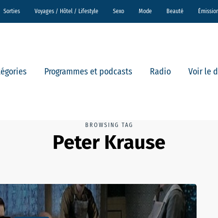
Sorties
Voyages / Hôtel / Lifestyle
Sexo
Mode
Beauté
Émissio
tégories
Programmes et podcasts
Radio
Voir le 
BROWSING TAG
Peter Krause