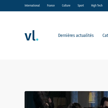
International
France
Culture
Sport
High Tech
Dernières actualités
Ca