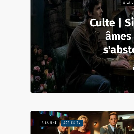
A LA 
Culte | S
âmes 
s'abst
A LA UNE
SÉRIES TV