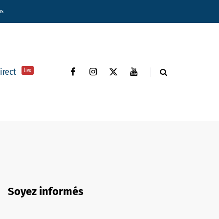
ns
direct
live
Soyez informés