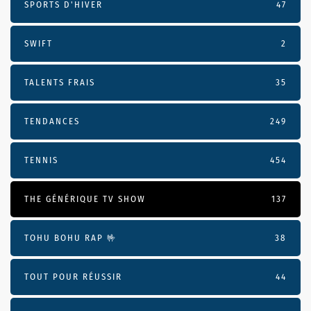
SPORTS D'HIVER
47
SWIFT
2
TALENTS FRAIS
35
TENDANCES
249
TENNIS
454
THE GÉNÉRIQUE TV SHOW
137
TOHU BOHU RAP 🤟
38
TOUT POUR RÉUSSIR
44