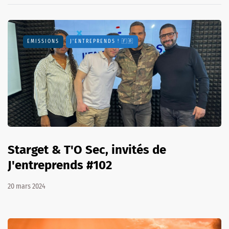
EMISSIONS
J'ENTREPRENDS ! 🇫🇷
Starget & T'O Sec, invités de
J'entreprends #102
20 mars 2024