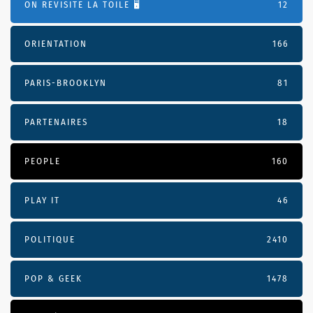
ON REVISITE LA TOILE 🖥️
12
ORIENTATION
166
PARIS-BROOKLYN
81
PARTENAIRES
18
PEOPLE
160
PLAY IT
46
POLITIQUE
2410
POP & GEEK
1478