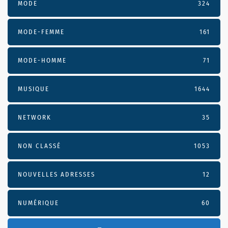
MODE
324
MODE-FEMME
161
MODE-HOMME
71
MUSIQUE
1644
NETWORK
35
NON CLASSÉ
1053
NOUVELLES ADRESSES
12
NUMÉRIQUE
60