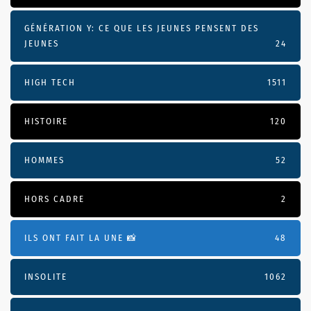
GÉNÉRATION Y: CE QUE LES JEUNES PENSENT DES
JEUNES
24
HIGH TECH
1511
HISTOIRE
120
HOMMES
52
HORS CADRE
2
ILS ONT FAIT LA UNE 📸
48
INSOLITE
1062