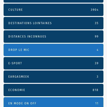
CULTURE
3904
DESTINATIONS LOINTAINES
35
DISTANCES INCONNUES
99
DROP LE MIC
4
E-SPORT
39
EARGASMEEK
3
ECONOMIE
818
EN MODE ON OFF
11