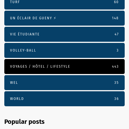
TURF
60
UN ÉCLAIR DE GUENY ⚡️
148
VIE ÉTUDIANTE
47
VOLLEY-BALL
3
VOYAGES / HÔTEL / LIFESTYLE
443
WEL
35
WORLD
36
Popular posts