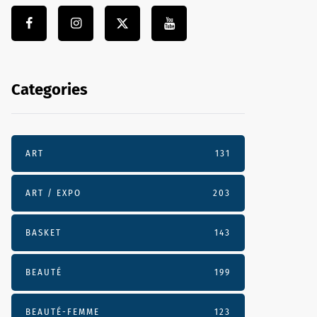
Categories
ART
131
ART / EXPO
203
BASKET
143
BEAUTÉ
199
BEAUTÉ-FEMME
123