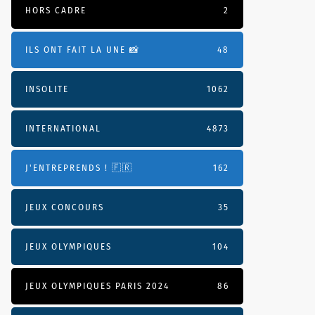
HORS CADRE
2
ILS ONT FAIT LA UNE 📸
48
INSOLITE
1062
INTERNATIONAL
4873
J'ENTREPRENDS ! 🇫🇷
162
JEUX CONCOURS
35
JEUX OLYMPIQUES
104
JEUX OLYMPIQUES PARIS 2024
86