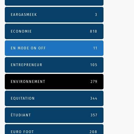
EARGASMEEK
3
ECONOMIE
818
EN MODE ON OFF
11
ENTREPRENEUR
105
ENVIRONNEMENT
279
EQUITATION
344
ÉTUDIANT
357
EURO FOOT
208