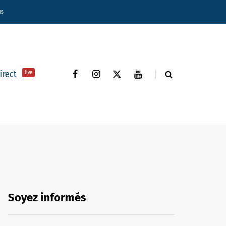
ns
direct
live
Soyez informés