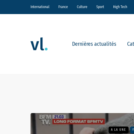
International
France
Culture
Sport
High Tech
Dernières actualités
Ca
A LA UNE