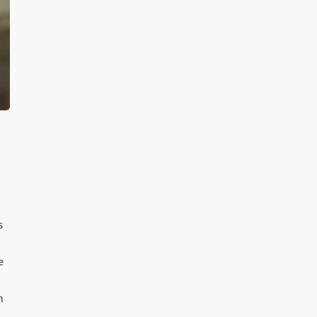
s
e
n