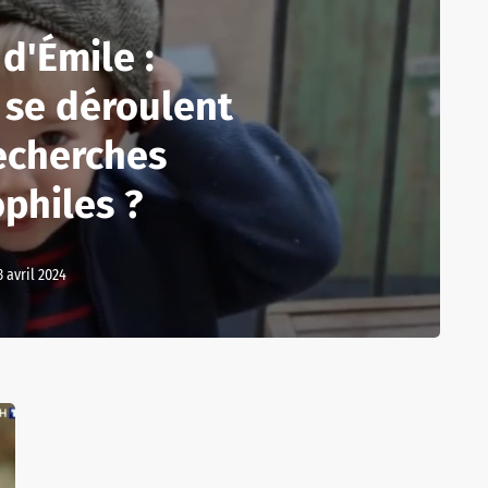
d'Émile :
se déroulent
echerches
philes ?
3 avril 2024