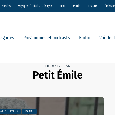
Sorties
Voyages / Hôtel / Lifestyle
Sexo
Mode
Beauté
Émissio
tégories
Programmes et podcasts
Radio
Voir le 
BROWSING TAG
Petit Émile
FAITS DIVERS
FRANCE