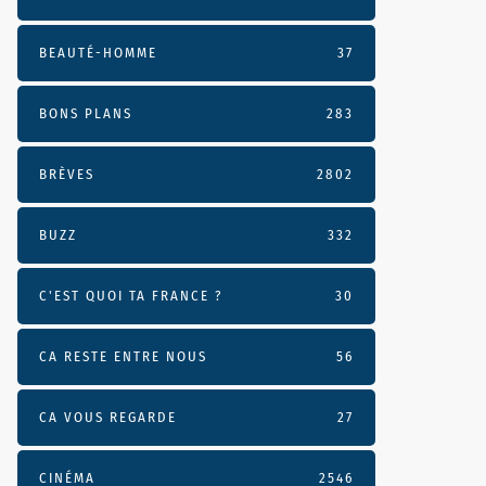
BEAUTÉ-HOMME
37
BONS PLANS
283
BRÈVES
2802
BUZZ
332
C'EST QUOI TA FRANCE ?
30
CA RESTE ENTRE NOUS
56
CA VOUS REGARDE
27
CINÉMA
2546