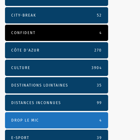
CITY-BREAK
52
CONFIDENT
4
CÔTE D’AZUR
270
CULTURE
3904
DESTINATIONS LOINTAINES
35
DISTANCES INCONNUES
99
DROP LE MIC
4
E-SPORT
39