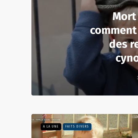
Mort 
comment 
des r
cyno
A LA UNE
FAITS DIVERS