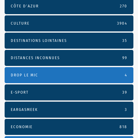
CÔTE D’AZUR
270
CULTURE
3904
DESTINATIONS LOINTAINES
35
DISTANCES INCONNUES
99
DROP LE MIC
4
E-SPORT
39
EARGASMEEK
3
ECONOMIE
818