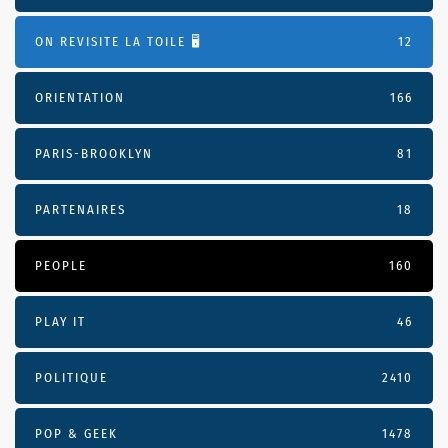
ON REVISITE LA TOILE 🖥️
12
ORIENTATION
166
PARIS-BROOKLYN
81
PARTENAIRES
18
PEOPLE
160
PLAY IT
46
POLITIQUE
2410
POP & GEEK
1478