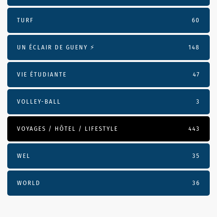
TURF
60
UN ÉCLAIR DE GUENY ⚡️
148
VIE ÉTUDIANTE
47
VOLLEY-BALL
3
VOYAGES / HÔTEL / LIFESTYLE
443
WEL
35
WORLD
36