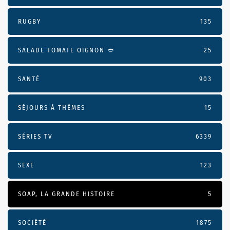
RUGBY
135
SALADE TOMATE OIGNON 🥙
25
SANTÉ
903
SÉJOURS À THÈMES
15
SÉRIES TV
6339
SEXE
123
SOAP, LA GRANDE HISTOIRE
5
SOCIÉTÉ
1875