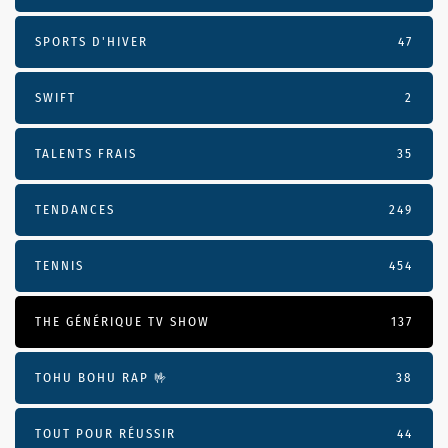
SPORTS D'HIVER
47
SWIFT
2
TALENTS FRAIS
35
TENDANCES
249
TENNIS
454
THE GÉNÉRIQUE TV SHOW
137
TOHU BOHU RAP 🤟
38
TOUT POUR RÉUSSIR
44