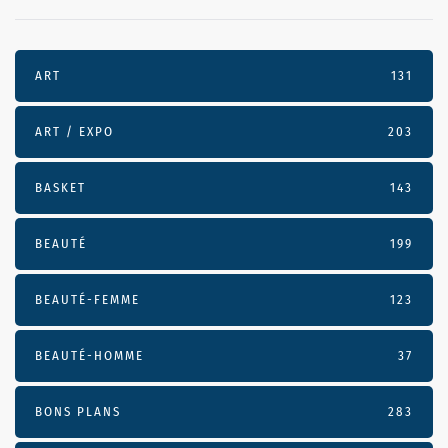
ART
131
ART / EXPO
203
BASKET
143
BEAUTÉ
199
BEAUTÉ-FEMME
123
BEAUTÉ-HOMME
37
BONS PLANS
283