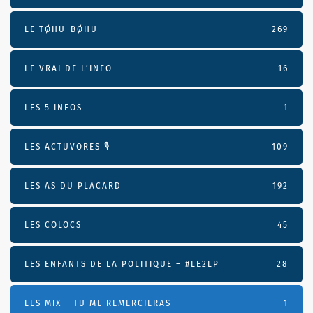
LE TØHU-BØHU
269
LE VRAI DE L’INFO
16
LES 5 INFOS
1
LES ACTUVORES 🎙
109
LES AS DU PLACARD
192
LES COLOCS
45
LES ENFANTS DE LA POLITIQUE – #LE2LP
28
LES MIX - TU ME REMERCIERAS
1