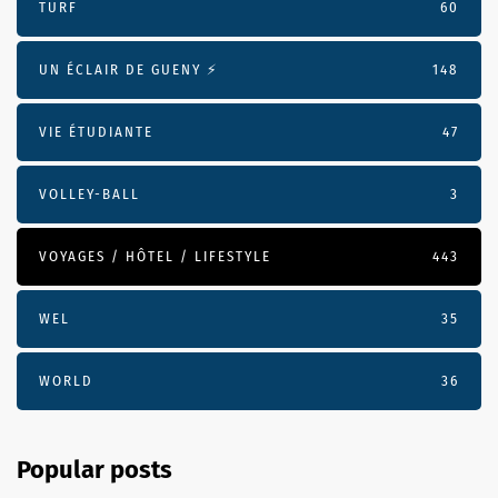
TURF
60
UN ÉCLAIR DE GUENY ⚡️
148
VIE ÉTUDIANTE
47
VOLLEY-BALL
3
VOYAGES / HÔTEL / LIFESTYLE
443
WEL
35
WORLD
36
Popular posts