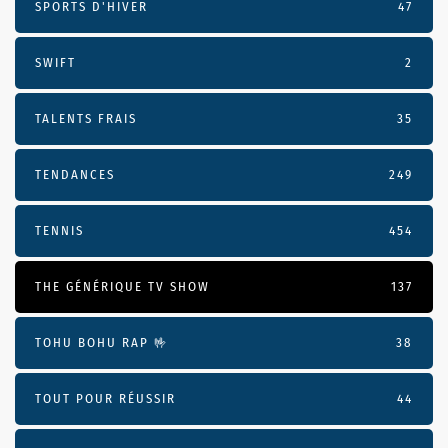
SPORTS D'HIVER
47
SWIFT
2
TALENTS FRAIS
35
TENDANCES
249
TENNIS
454
THE GÉNÉRIQUE TV SHOW
137
TOHU BOHU RAP 🤟
38
TOUT POUR RÉUSSIR
44