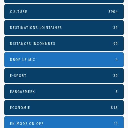
CULTURE
3904
DESTINATIONS LOINTAINES
35
DISTANCES INCONNUES
99
DROP LE MIC
4
E-SPORT
39
EARGASMEEK
3
ECONOMIE
818
EN MODE ON OFF
11