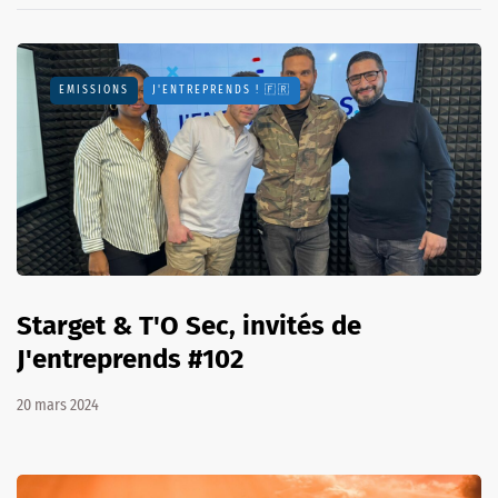
EMISSIONS
J'ENTREPRENDS ! 🇫🇷
Starget & T'O Sec, invités de
J'entreprends #102
20 mars 2024