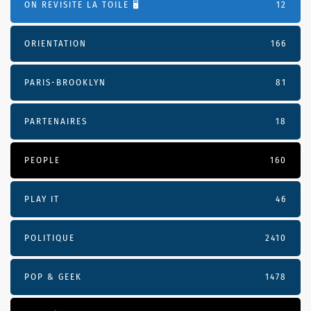
ON REVISITE LA TOILE 🖥️
12
ORIENTATION
166
PARIS-BROOKLYN
81
PARTENAIRES
18
PEOPLE
160
PLAY IT
46
POLITIQUE
2410
POP & GEEK
1478