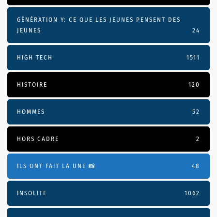
GÉNÉRATION Y: CE QUE LES JEUNES PENSENT DES
JEUNES
24
HIGH TECH
1511
HISTOIRE
120
HOMMES
52
HORS CADRE
2
ILS ONT FAIT LA UNE 📸
48
INSOLITE
1062