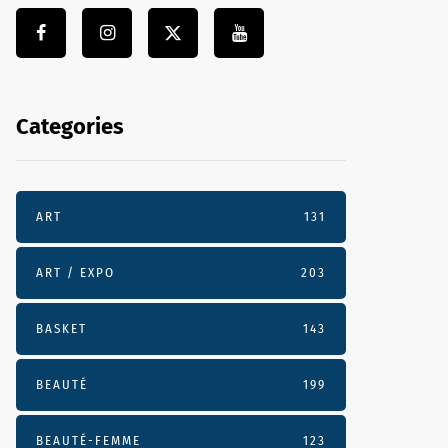
Categories
ART
131
ART / EXPO
203
BASKET
143
BEAUTÉ
199
BEAUTÉ-FEMME
123