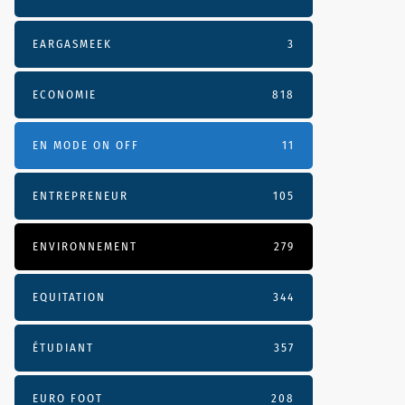
EARGASMEEK
3
ECONOMIE
818
EN MODE ON OFF
11
ENTREPRENEUR
105
ENVIRONNEMENT
279
EQUITATION
344
ÉTUDIANT
357
EURO FOOT
208