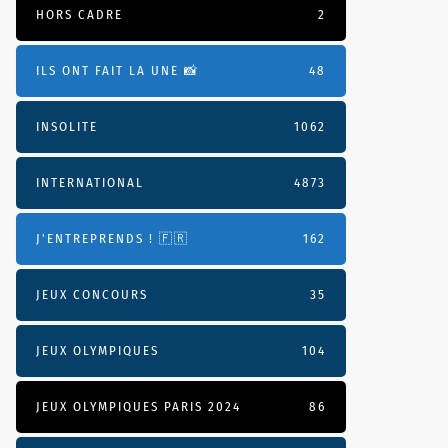
HORS CADRE
2
ILS ONT FAIT LA UNE 📸
48
INSOLITE
1062
INTERNATIONAL
4873
J'ENTREPRENDS ! 🇫🇷
162
JEUX CONCOURS
35
JEUX OLYMPIQUES
104
JEUX OLYMPIQUES PARIS 2024
86