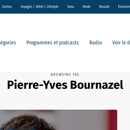
Sorties
Voyages / Hôtel / Lifestyle
Sexo
Mode
Beauté
Émissio
tégories
Programmes et podcasts
Radio
Voir le 
BROWSING TAG
Pierre-Yves Bournazel