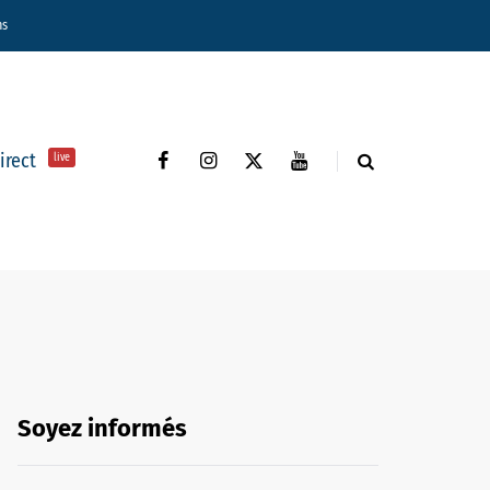
ns
direct
live
Soyez informés