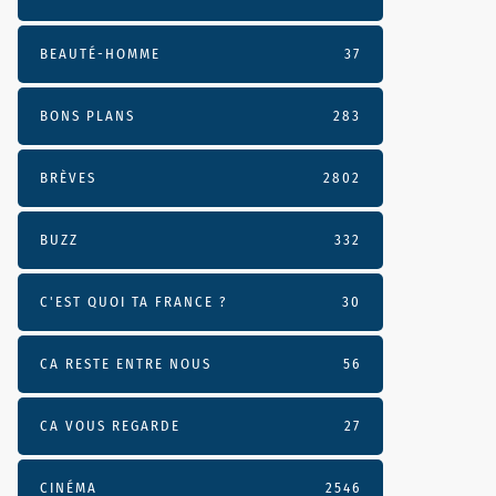
BEAUTÉ-HOMME
37
BONS PLANS
283
BRÈVES
2802
BUZZ
332
C'EST QUOI TA FRANCE ?
30
CA RESTE ENTRE NOUS
56
CA VOUS REGARDE
27
CINÉMA
2546