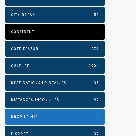
CITY-BREAK
52
CONFIDENT
4
CÔTE D’AZUR
270
CULTURE
3904
DESTINATIONS LOINTAINES
35
DISTANCES INCONNUES
99
DROP LE MIC
4
E-SPORT
39