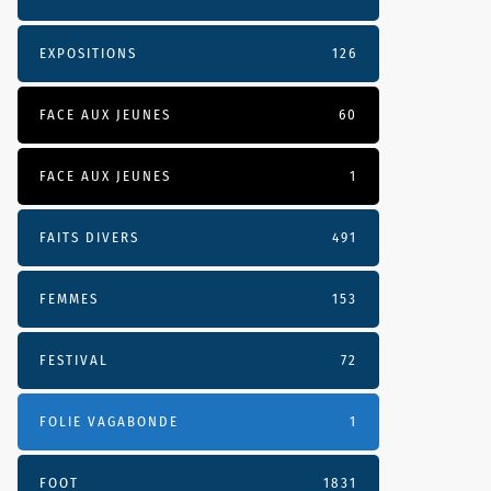
EXPOSITIONS
126
FACE AUX JEUNES
60
FACE AUX JEUNES
1
FAITS DIVERS
491
FEMMES
153
FESTIVAL
72
FOLIE VAGABONDE
1
FOOT
1831