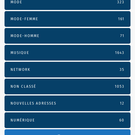
MODE
323
MODE-FEMME
161
MODE-HOMME
71
MUSIQUE
1643
NETWORK
35
NON CLASSÉ
1053
NOUVELLES ADRESSES
12
NUMÉRIQUE
60