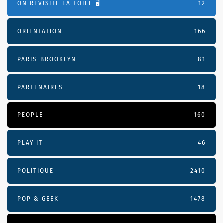
ON REVISITE LA TOILE 🖥️
12
ORIENTATION
166
PARIS-BROOKLYN
81
PARTENAIRES
18
PEOPLE
160
PLAY IT
46
POLITIQUE
2410
POP & GEEK
1478