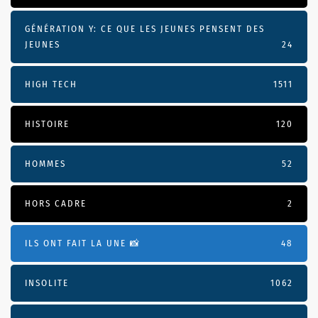
GÉNÉRATION Y: CE QUE LES JEUNES PENSENT DES
JEUNES
24
HIGH TECH
1511
HISTOIRE
120
HOMMES
52
HORS CADRE
2
ILS ONT FAIT LA UNE 📸
48
INSOLITE
1062