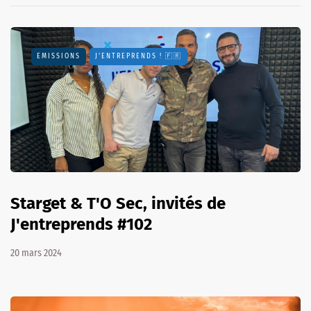
EMISSIONS
J'ENTREPRENDS ! 🇫🇷
Starget & T'O Sec, invités de
J'entreprends #102
20 mars 2024