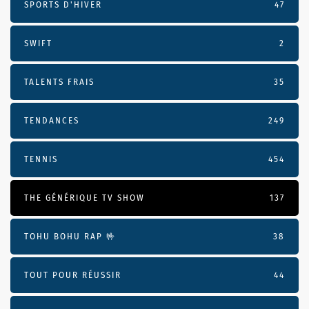
SPORTS D'HIVER
47
SWIFT
2
TALENTS FRAIS
35
TENDANCES
249
TENNIS
454
THE GÉNÉRIQUE TV SHOW
137
TOHU BOHU RAP 🤟
38
TOUT POUR RÉUSSIR
44