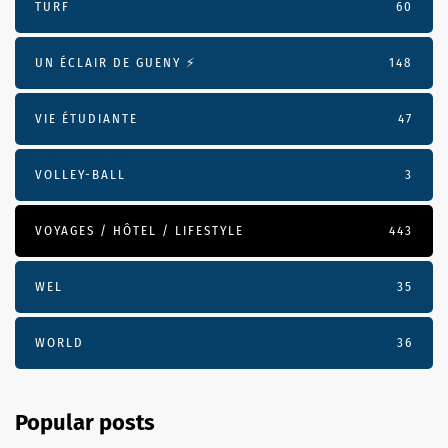
TURF
60
UN ÉCLAIR DE GUENY ⚡️
148
VIE ÉTUDIANTE
47
VOLLEY-BALL
3
VOYAGES / HÔTEL / LIFESTYLE
443
WEL
35
WORLD
36
Popular posts