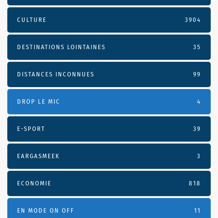
CULTURE
3904
DESTINATIONS LOINTAINES
35
DISTANCES INCONNUES
99
DROP LE MIC
4
E-SPORT
39
EARGASMEEK
3
ECONOMIE
818
EN MODE ON OFF
11