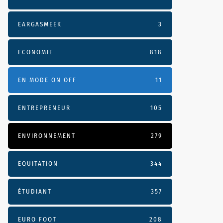
EARGASMEEK
3
ECONOMIE
818
EN MODE ON OFF
11
ENTREPRENEUR
105
ENVIRONNEMENT
279
EQUITATION
344
ÉTUDIANT
357
EURO FOOT
208