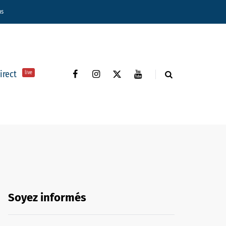
ns
direct
live
Soyez informés