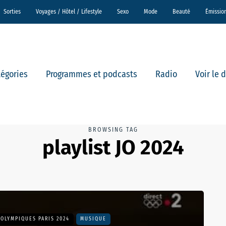
Sorties
Voyages / Hôtel / Lifestyle
Sexo
Mode
Beauté
Émissio
tégories
Programmes et podcasts
Radio
Voir le 
BROWSING TAG
playlist JO 2024
 OLYMPIQUES PARIS 2024
MUSIQUE