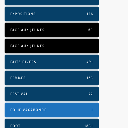
EXPOSITIONS
126
FACE AUX JEUNES
60
FACE AUX JEUNES
1
FAITS DIVERS
491
FEMMES
153
FESTIVAL
72
FOLIE VAGABONDE
1
FOOT
1831