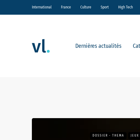
International
France
Culture
Sport
High Tech
Dernières actualités
Ca
DOSSIER - THEMA
JEUX