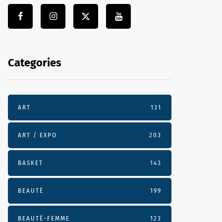
Categories
ART
131
ART / EXPO
203
BASKET
143
BEAUTÉ
199
BEAUTÉ-FEMME
123