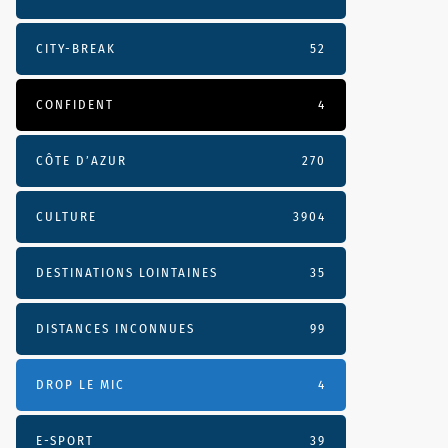
CITY-BREAK
52
CONFIDENT
4
CÔTE D’AZUR
270
CULTURE
3904
DESTINATIONS LOINTAINES
35
DISTANCES INCONNUES
99
DROP LE MIC
4
E-SPORT
39