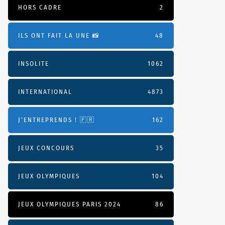
HORS CADRE
2
ILS ONT FAIT LA UNE 📸
48
INSOLITE
1062
INTERNATIONAL
4873
J'ENTREPRENDS ! 🇫🇷
162
JEUX CONCOURS
35
JEUX OLYMPIQUES
104
JEUX OLYMPIQUES PARIS 2024
86