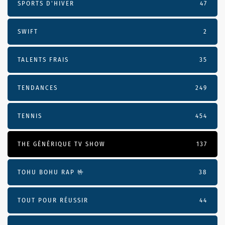
SPORTS D'HIVER
47
SWIFT
2
TALENTS FRAIS
35
TENDANCES
249
TENNIS
454
THE GÉNÉRIQUE TV SHOW
137
TOHU BOHU RAP 🤟
38
TOUT POUR RÉUSSIR
44