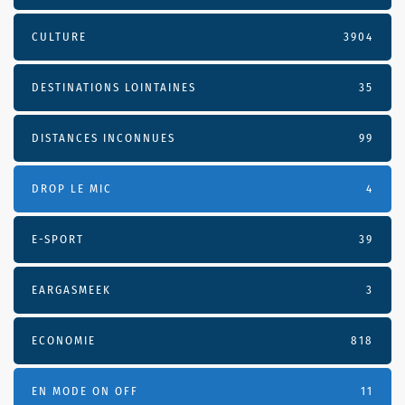
CULTURE
3904
DESTINATIONS LOINTAINES
35
DISTANCES INCONNUES
99
DROP LE MIC
4
E-SPORT
39
EARGASMEEK
3
ECONOMIE
818
EN MODE ON OFF
11