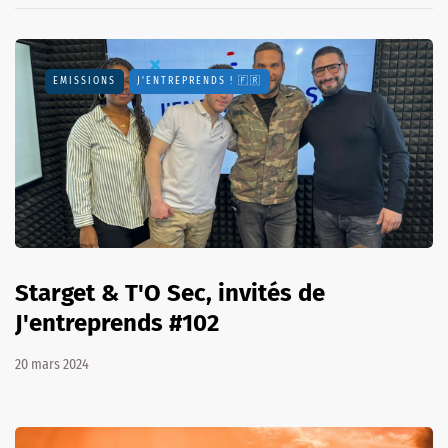
EMISSIONS
J'ENTREPRENDS ! 🇫🇷
Starget & T'O Sec, invités de
J'entreprends #102
20 mars 2024