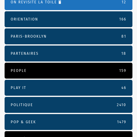
ON REVISITE LA TOILE 🖥️
12
ORIENTATION
166
PARIS-BROOKLYN
81
PARTENAIRES
18
PEOPLE
159
PLAY IT
46
POLITIQUE
2410
POP & GEEK
1479