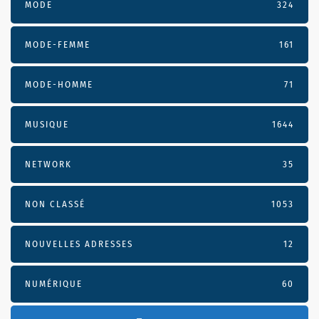
MODE
324
MODE-FEMME
161
MODE-HOMME
71
MUSIQUE
1644
NETWORK
35
NON CLASSÉ
1053
NOUVELLES ADRESSES
12
NUMÉRIQUE
60