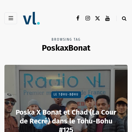
BROWSING TAG
PoskaxBonat
LE TØHU-BØHU
Poska X Bonat et Chad (La Cour
de Recré) dans le Tohu-Bohu
#125