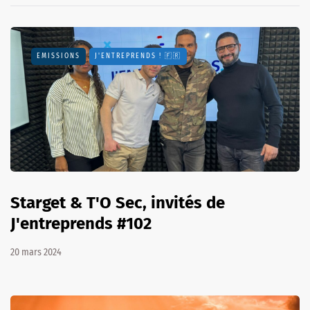
EMISSIONS
J'ENTREPRENDS ! 🇫🇷
Starget & T'O Sec, invités de
J'entreprends #102
20 mars 2024