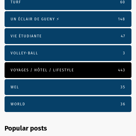
TURF
60
UN ÉCLAIR DE GUENY ⚡️
148
VIE ÉTUDIANTE
47
VOLLEY-BALL
3
VOYAGES / HÔTEL / LIFESTYLE
443
WEL
35
WORLD
36
Popular posts