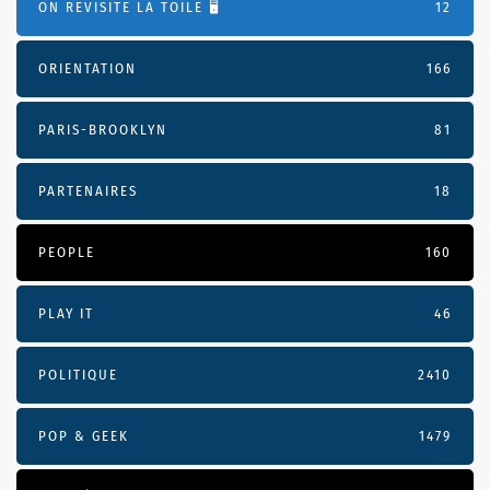
ON REVISITE LA TOILE 🖥️
12
ORIENTATION
166
PARIS-BROOKLYN
81
PARTENAIRES
18
PEOPLE
160
PLAY IT
46
POLITIQUE
2410
POP & GEEK
1479