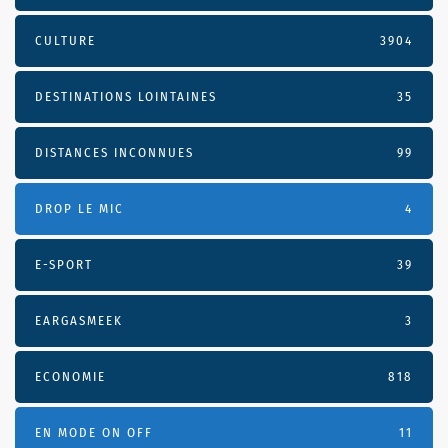
CULTURE
3904
DESTINATIONS LOINTAINES
35
DISTANCES INCONNUES
99
DROP LE MIC
4
E-SPORT
39
EARGASMEEK
3
ECONOMIE
818
EN MODE ON OFF
11