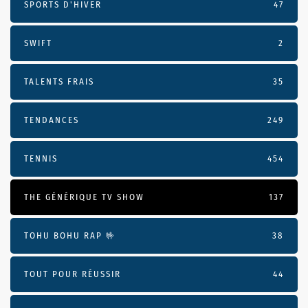
SPORTS D'HIVER
47
SWIFT
2
TALENTS FRAIS
35
TENDANCES
249
TENNIS
454
THE GÉNÉRIQUE TV SHOW
137
TOHU BOHU RAP 🤟
38
TOUT POUR RÉUSSIR
44