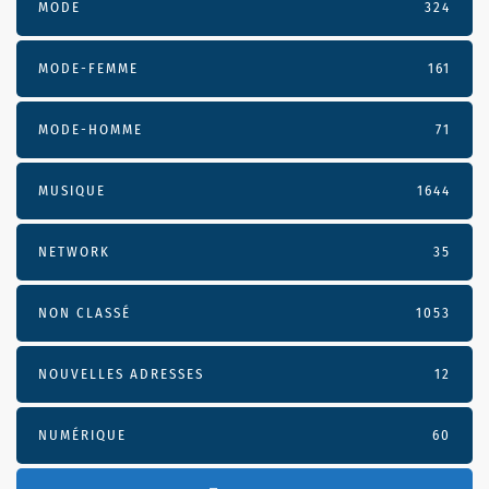
MODE
324
MODE-FEMME
161
MODE-HOMME
71
MUSIQUE
1644
NETWORK
35
NON CLASSÉ
1053
NOUVELLES ADRESSES
12
NUMÉRIQUE
60