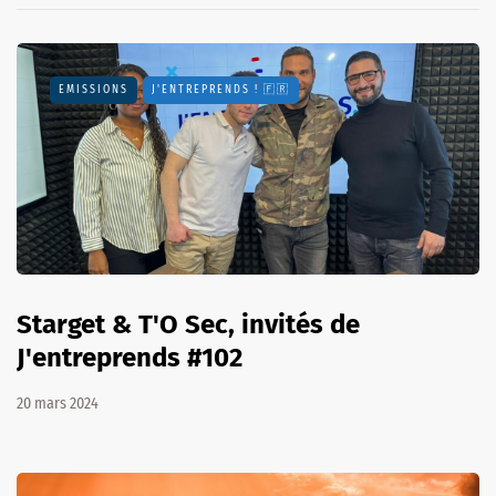
EMISSIONS
J'ENTREPRENDS ! 🇫🇷
Starget & T'O Sec, invités de
J'entreprends #102
20 mars 2024