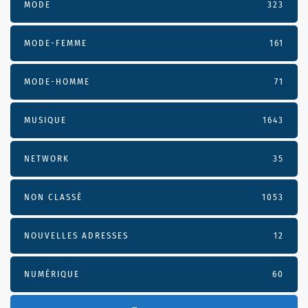
MODE
323
MODE-FEMME
161
MODE-HOMME
71
MUSIQUE
1643
NETWORK
35
NON CLASSÉ
1053
NOUVELLES ADRESSES
12
NUMÉRIQUE
60