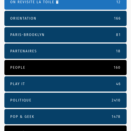
ON REVISITE LA TOILE 🖥️
12
ORIENTATION
166
PARIS-BROOKLYN
81
PARTENAIRES
18
PEOPLE
160
PLAY IT
46
POLITIQUE
2410
POP & GEEK
1478