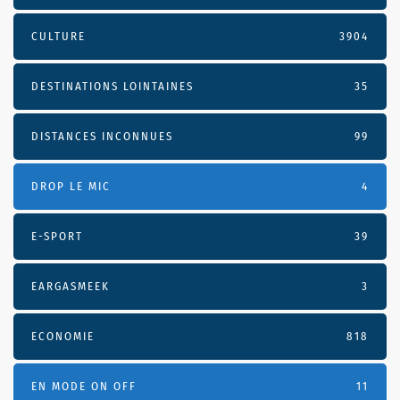
CULTURE
3904
DESTINATIONS LOINTAINES
35
DISTANCES INCONNUES
99
DROP LE MIC
4
E-SPORT
39
EARGASMEEK
3
ECONOMIE
818
EN MODE ON OFF
11