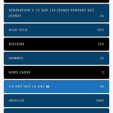
GÉNÉRATION Y: CE QUE LES JEUNES PENSENT DES
JEUNES
24
HIGH TECH
1511
HISTOIRE
120
HOMMES
52
HORS CADRE
2
ILS ONT FAIT LA UNE 📸
48
INSOLITE
1062