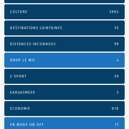
CULTURE
3904
DESTINATIONS LOINTAINES
35
DISTANCES INCONNUES
99
DROP LE MIC
4
E-SPORT
39
EARGASMEEK
3
ECONOMIE
818
EN MODE ON OFF
11