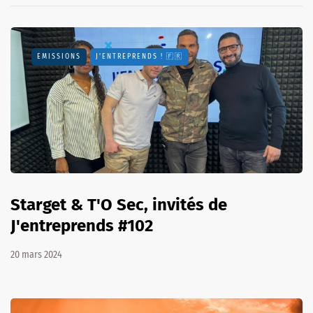
EMISSIONS
J'ENTREPRENDS ! 🇫🇷
Starget & T'O Sec, invités de
J'entreprends #102
20 mars 2024