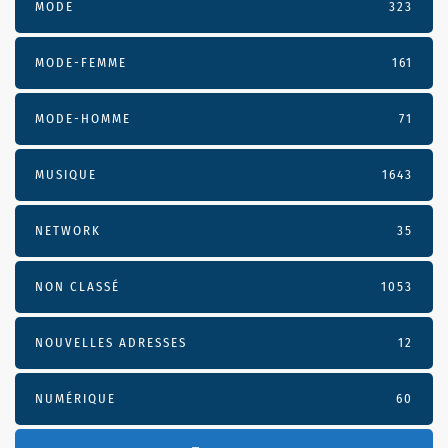
MODE
323
MODE-FEMME
161
MODE-HOMME
71
MUSIQUE
1643
NETWORK
35
NON CLASSÉ
1053
NOUVELLES ADRESSES
12
NUMÉRIQUE
60