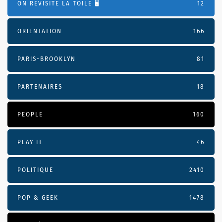
ON REVISITE LA TOILE 🖥️
12
ORIENTATION
166
PARIS-BROOKLYN
81
PARTENAIRES
18
PEOPLE
160
PLAY IT
46
POLITIQUE
2410
POP & GEEK
1478