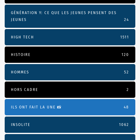
GÉNÉRATION Y: CE QUE LES JEUNES PENSENT DES
JEUNES
24
HIGH TECH
1511
HISTOIRE
120
HOMMES
52
HORS CADRE
2
ILS ONT FAIT LA UNE 📸
48
INSOLITE
1062