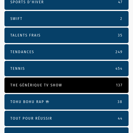
SPORTS D'HIVER
47
SWIFT
2
TALENTS FRAIS
35
TENDANCES
249
TENNIS
454
THE GÉNÉRIQUE TV SHOW
137
TOHU BOHU RAP 🤟
38
TOUT POUR RÉUSSIR
44