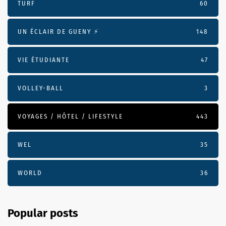
TURF
60
UN ÉCLAIR DE GUENY ⚡️
148
VIE ÉTUDIANTE
47
VOLLEY-BALL
3
VOYAGES / HÔTEL / LIFESTYLE
443
WEL
35
WORLD
36
Popular posts