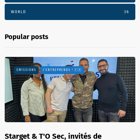
WORLD
36
Popular posts
EMISSIONS
J'ENTREPRENDS ! 🇫🇷
Starget & T'O Sec, invités de