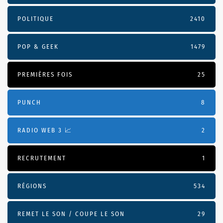
POLITIQUE
2410
POP & GEEK
1479
PREMIÈRES FOIS
25
PUNCH
8
RADIO WEB 3 📈
2
RECRUTEMENT
1
RÉGIONS
534
REMET LE SON / COUPE LE SON
29