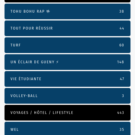
TOHU BOHU RAP 🤟
38
TOUT POUR RÉUSSIR
44
TURF
60
UN ÉCLAIR DE GUENY ⚡️
148
VIE ÉTUDIANTE
47
VOLLEY-BALL
3
VOYAGES / HÔTEL / LIFESTYLE
443
WEL
35