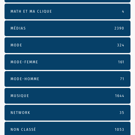
MATH ET MA CLIQUE
4
MÉDIAS
2390
MODE
324
MODE-FEMME
161
MODE-HOMME
71
MUSIQUE
1644
NETWORK
35
NON CLASSÉ
1053