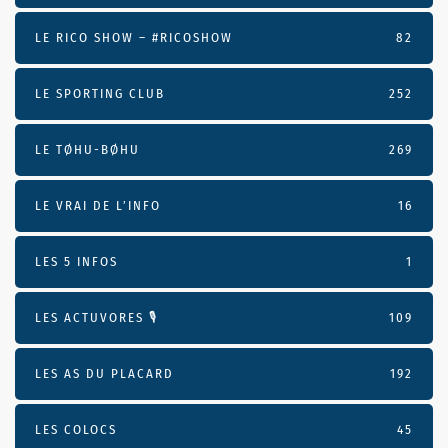
LE RICO SHOW – #RICOSHOW
82
LE SPORTING CLUB
252
LE TØHU-BØHU
269
LE VRAI DE L’INFO
16
LES 5 INFOS
1
LES ACTUVORES 🎙
109
LES AS DU PLACARD
192
LES COLOCS
45