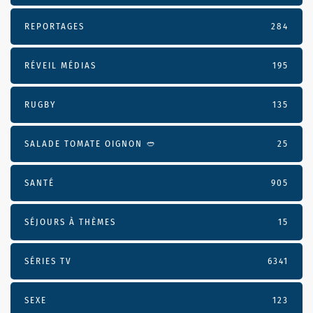
REPORTAGES
284
RÉVEIL MÉDIAS
195
RUGBY
135
SALADE TOMATE OIGNON 🥙
25
SANTÉ
905
SÉJOURS À THÈMES
15
SÉRIES TV
6341
SEXE
123