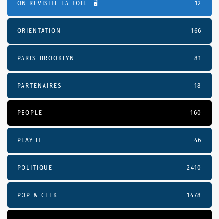
ON REVISITE LA TOILE 🖥️
12
ORIENTATION
166
PARIS-BROOKLYN
81
PARTENAIRES
18
PEOPLE
160
PLAY IT
46
POLITIQUE
2410
POP & GEEK
1478