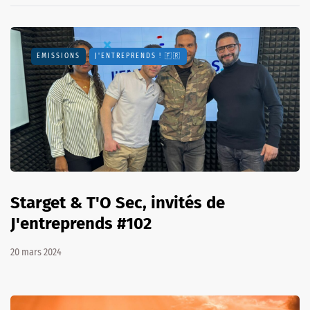
EMISSIONS
J'ENTREPRENDS ! 🇫🇷
Starget & T'O Sec, invités de
J'entreprends #102
20 mars 2024