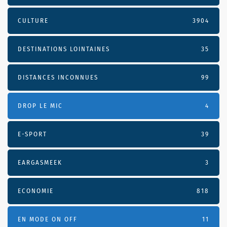
CULTURE
3904
DESTINATIONS LOINTAINES
35
DISTANCES INCONNUES
99
DROP LE MIC
4
E-SPORT
39
EARGASMEEK
3
ECONOMIE
818
EN MODE ON OFF
11