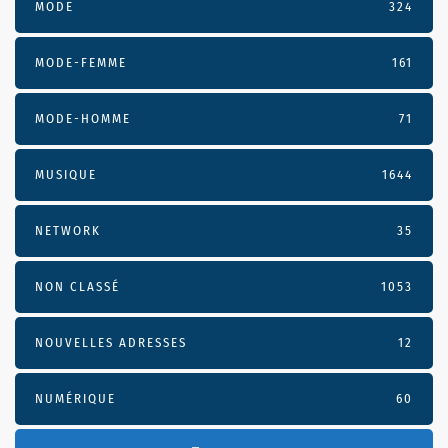
MODE
324
MODE-FEMME
161
MODE-HOMME
71
MUSIQUE
1644
NETWORK
35
NON CLASSÉ
1053
NOUVELLES ADRESSES
12
NUMÉRIQUE
60