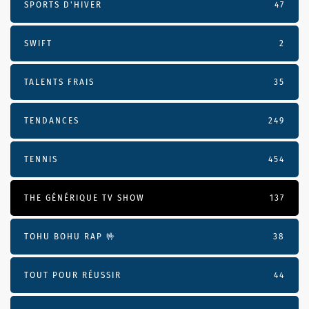
SPORTS D'HIVER
47
SWIFT
2
TALENTS FRAIS
35
TENDANCES
249
TENNIS
454
THE GÉNÉRIQUE TV SHOW
137
TOHU BOHU RAP 🤟
38
TOUT POUR RÉUSSIR
44