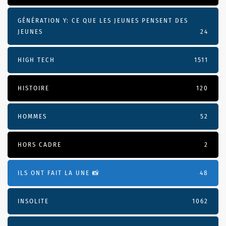
GÉNÉRATION Y: CE QUE LES JEUNES PENSENT DES
JEUNES
24
HIGH TECH
1511
HISTOIRE
120
HOMMES
52
HORS CADRE
2
ILS ONT FAIT LA UNE 📸
48
INSOLITE
1062