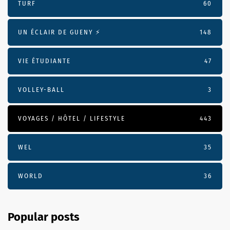
TURF
60
UN ÉCLAIR DE GUENY ⚡️
148
VIE ÉTUDIANTE
47
VOLLEY-BALL
3
VOYAGES / HÔTEL / LIFESTYLE
443
WEL
35
WORLD
36
Popular posts