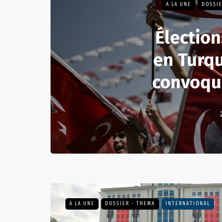
A LA UNE
DOSSIE
Élection
en Turqu
convoqu
A LA UNE
DOSSIER - THEMA
INTERNATIONAL