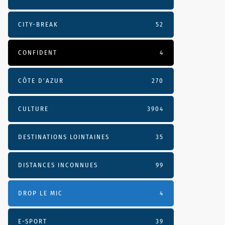
CITY-BREAK
52
CONFIDENT
4
CÔTE D’AZUR
270
CULTURE
3904
DESTINATIONS LOINTAINES
35
DISTANCES INCONNUES
99
DROP LE MIC
4
E-SPORT
39