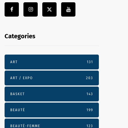
Categories
ART
131
ART / EXPO
203
BASKET
143
BEAUTÉ
199
BEAUTÉ-FEMME
123