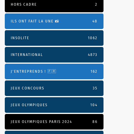
HORS CADRE
2
ILS ONT FAIT LA UNE 📸
48
INSOLITE
1062
INTERNATIONAL
4873
J'ENTREPRENDS ! 🇫🇷
162
JEUX CONCOURS
35
JEUX OLYMPIQUES
104
JEUX OLYMPIQUES PARIS 2024
86