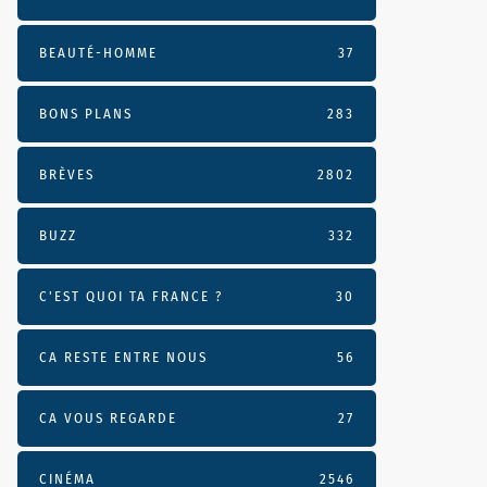
BEAUTÉ-HOMME
37
BONS PLANS
283
BRÈVES
2802
BUZZ
332
C'EST QUOI TA FRANCE ?
30
CA RESTE ENTRE NOUS
56
CA VOUS REGARDE
27
CINÉMA
2546