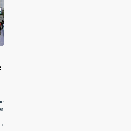
e
ne
es
an