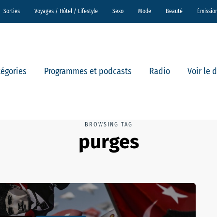
Sorties
Voyages / Hôtel / Lifestyle
Sexo
Mode
Beauté
Émissio
tégories
Programmes et podcasts
Radio
Voir le 
BROWSING TAG
purges