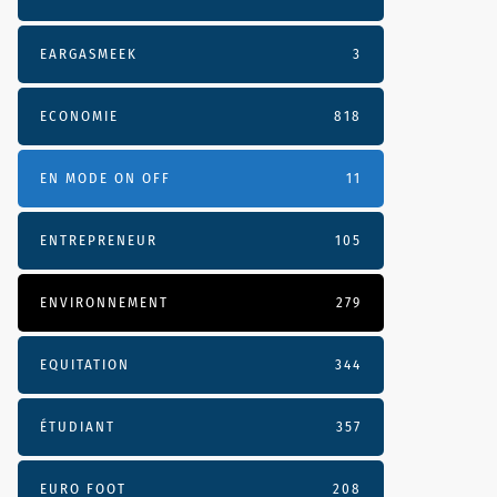
EARGASMEEK
3
ECONOMIE
818
EN MODE ON OFF
11
ENTREPRENEUR
105
ENVIRONNEMENT
279
EQUITATION
344
ÉTUDIANT
357
EURO FOOT
208