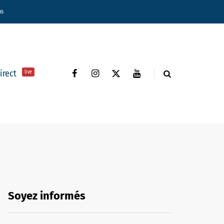
ns
direct
live
Soyez informés