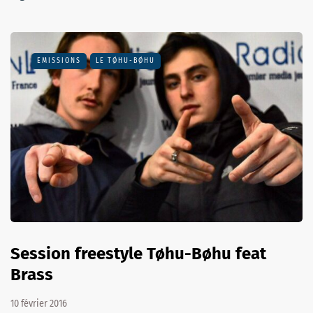
EMISSIONS
LE TØHU-BØHU
Session freestyle Tøhu-Bøhu feat
Brass
10 février 2016