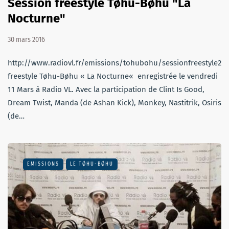
Session freestyle Tøhu-Bøhu "La
Nocturne"
30 mars 2016
http://www.radiovl.fr/emissions/tohubohu/sessionfreestyle20
freestyle Tøhu-Bøhu « La Nocturne« enregistrée le vendredi
11 Mars à Radio VL. Avec la participation de Clint Is Good,
Dream Twist, Manda (de Ashan Kick), Monkey, Nastitrik, Osiris
(de…
EMISSIONS
LE TØHU-BØHU