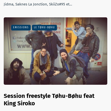
Jidma, Saknes La Jonction‬, SkiiZo#95 ‪‬et…
EMISSIONS
LE TØHU-BØHU
Session freestyle Tøhu-Bøhu feat
King Siroko