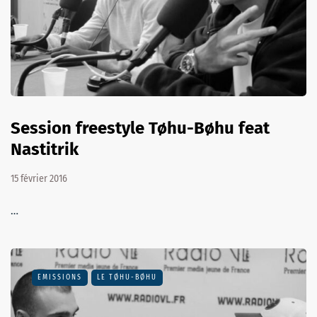
Session freestyle Tøhu-Bøhu feat
Nastitrik
15 février 2016
…
EMISSIONS
LE TØHU-BØHU