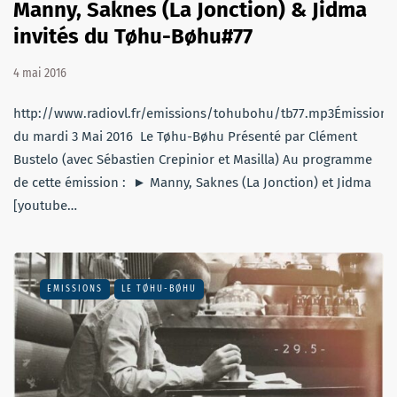
Manny, Saknes (La Jonction) & Jidma
invités du Tøhu-Bøhu#77
4 mai 2016
http://www.radiovl.fr/emissions/tohubohu/tb77.mp3Émission
du mardi 3 Mai 2016 Le Tøhu-Bøhu Présenté par Clément
Bustelo (avec Sébastien Crepinior et Masilla) Au programme
de cette émission : ► Manny, Saknes (La Jonction) et Jidma
[youtube…
EMISSIONS
LE TØHU-BØHU