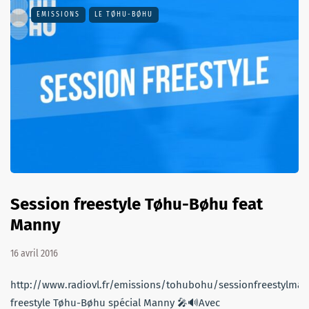
EMISSIONS
LE TØHU-BØHU
Session freestyle Tøhu-Bøhu feat
Manny
16 avril 2016
http://www.radiovl.fr/emissions/tohubohu/sessionfreestylma
freestyle Tøhu-Bøhu spécial Manny 🎤🔊Avec‪