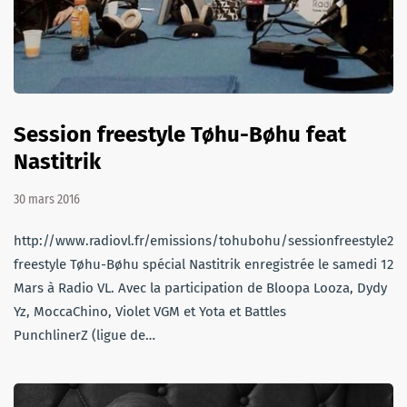
Session freestyle Tøhu-Bøhu feat
Nastitrik
30 mars 2016
http://www.radiovl.fr/emissions/tohubohu/sessionfreestyle22
freestyle Tøhu-Bøhu spécial Nastitrik enregistrée le samedi 12
Mars à Radio VL. Avec la participation de Bloopa Looza, Dydy
Yz, MoccaChino, Violet VGM et Yota et Battles
PunchlinerZ (ligue de…