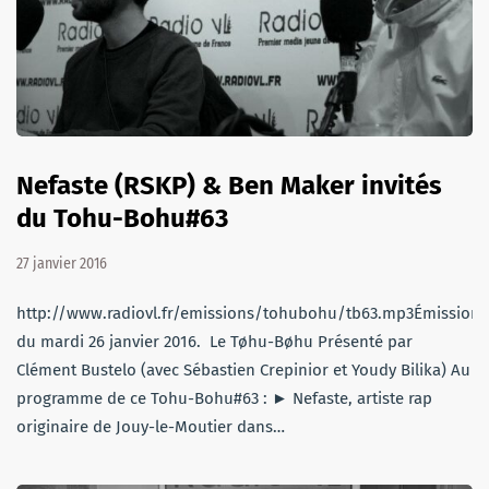
Nefaste (RSKP) & Ben Maker invités
du Tohu-Bohu#63
27 janvier 2016
http://www.radiovl.fr/emissions/tohubohu/tb63.mp3Émission
du mardi 26 janvier 2016. Le Tøhu-Bøhu Présenté par
Clément Bustelo (avec Sébastien Crepinior et Youdy Bilika) Au
programme de ce Tohu-Bohu#63 : ► Nefaste, artiste rap
originaire de Jouy-le-Moutier dans…