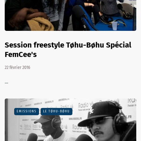
Session freestyle Tøhu-Bøhu Spécial
FemCee's
22 février 2016
…
EMISSIONS
LE TØHU-BØHU