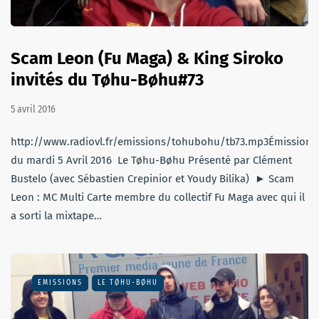
Scam Leon (Fu Maga) & King Siroko
invités du Tøhu-Bøhu#73
5 avril 2016
http://www.radiovl.fr/emissions/tohubohu/tb73.mp3Émission
du mardi 5 Avril 2016 Le Tøhu-Bøhu Présenté par Clément
Bustelo (avec Sébastien Crepinior et Youdy Bilika) ► Scam
Leon : MC Multi Carte membre du collectif Fu Maga avec qui il
a sorti la mixtape…
EMISSIONS
LE TØHU-BØHU