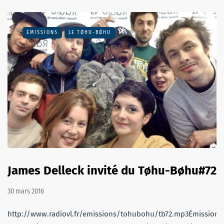
EMISSIONS
LE TØHU-BØHU
James Delleck invité du Tøhu-Bøhu#72
30 mars 2016
http://www.radiovl.fr/emissions/tohubohu/tb72.mp3Émission