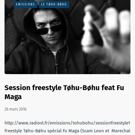
EMISSIONS
LE TØHU-BØHU
Session freestyle Tøhu-Bøhu feat Fu
Maga
26 mars 2016
http://www.radiovl.fr/emissions/tohubohu/sessionfreestyle19
freestyle Tøhu-Bøhu spécial Fu Maga (Scam Leon et Marechal