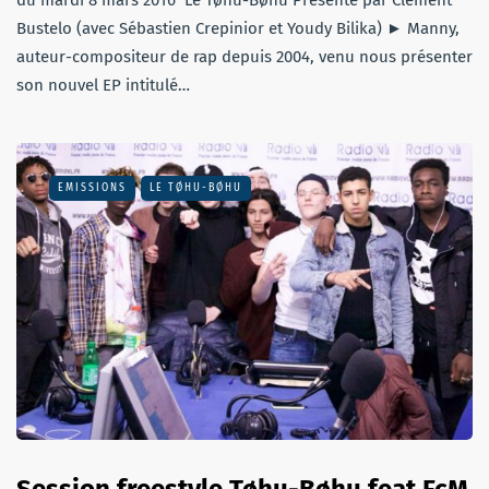
du mardi 8 mars 2016 Le Tøhu-Bøhu Présenté par Clément
Bustelo (avec Sébastien Crepinior et Youdy Bilika) ► Manny,
auteur-compositeur de rap depuis 2004, venu nous présenter
son nouvel EP intitulé…
EMISSIONS
LE TØHU-BØHU
Session freestyle Tøhu-Bøhu feat FcM