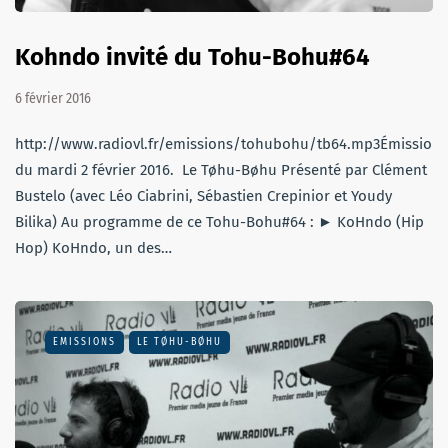
Kohndo invité du Tohu-Bohu#64
6 février 2016
http://www.radiovl.fr/emissions/tohubohu/tb64.mp3Émission
du mardi 2 février 2016. Le Tøhu-Bøhu Présenté par Clément
Bustelo (avec Léo Ciabrini, Sébastien Crepinior et Youdy
Bilika) Au programme de ce Tohu-Bohu#64 : ► KoHndo (Hip
Hop) KoHndo, un des…
EMISSIONS
LE TØHU-BØHU