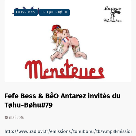
EMISSIONS
LE TØHU-BØHU
Fefe Bess & BêO Antarez invités du
Tøhu-Bøhu#79
18 mai 2016
http://www.radiovl.fr/emissions/tohubohu/tb79.mp3Émission