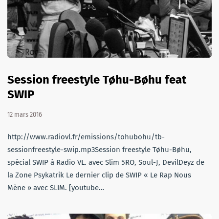
Session freestyle Tøhu-Bøhu feat
SWIP
12 mars 2016
http://www.radiovl.fr/emissions/tohubohu/tb-
sessionfreestyle-swip.mp3Session freestyle Tøhu-Bøhu,
spécial SWIP à Radio VL. avec Slim 5RO, Soul-J, DevilDeyz de
la Zone Psykatrik Le dernier clip de SWIP « Le Rap Nous
Mène » avec SLIM. [youtube…