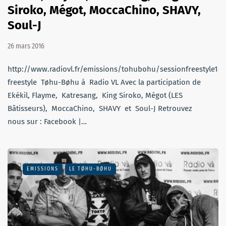
Siroko, Mégot, MoccaChino, SHAVY,
Soul-J
26 mars 2016
http://www.radiovl.fr/emissions/tohubohu/sessionfreestyle18
freestyle Tøhu-Bøhu à Radio VL Avec la participation de
Ekékil, Flayme, Katresang, King Siroko, Mégot (LES
Bâtisseurs), MoccaChino, SHAVY et Soul-J Retrouvez
nous sur : Facebook |…
EMISSIONS
LE TØHU-BØHU