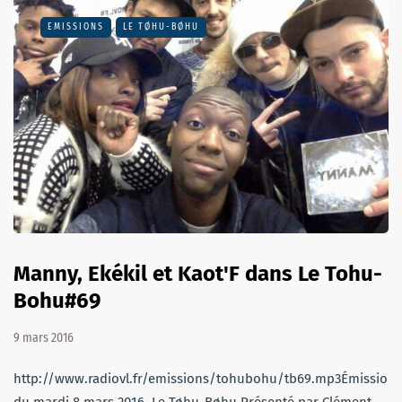
EMISSIONS
LE TØHU-BØHU
Manny, Ekékil et Kaot'F dans Le Tohu-
Bohu#69
9 mars 2016
http://www.radiovl.fr/emissions/tohubohu/tb69.mp3Émission