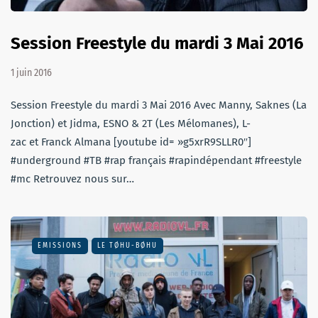
Session Freestyle du mardi 3 Mai 2016
1 juin 2016
Session Freestyle du mardi 3 Mai 2016 Avec‪ Manny, Saknes (La
Jonction) et Jidma, ESNO & 2T (Les Mélomanes), L-
zac et Franck Almana [youtube id= »g5xrR9SLLR0″]
#underground #TB #rap français #rapindépendant #freestyle
#mc Retrouvez nous sur…
EMISSIONS
LE TØHU-BØHU