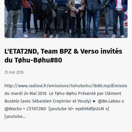
L'ETAT2ND, Team BPZ & Verso invités
du Tøhu-Bøhu#80
25 mai 2016
http://www.radiovl.fr/emissions/tohubohu/tb80.mp3Émission
du mardi 24 Mai 2016 Le Tøhu-Bøhu Présenté par Clément
Bustelo (avec Sébastien Crepinior et Youdy) ► @Be.Labeu x
@Wacko = L’ETAT2ND [youtube id= »yx6VA8fpULM »]
[youtube…