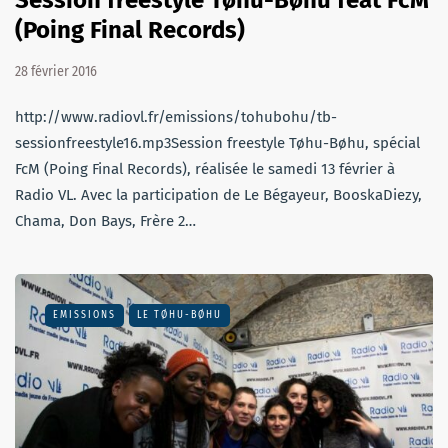
(Poing Final Records)
28 février 2016
http://www.radiovl.fr/emissions/tohubohu/tb-
sessionfreestyle16.mp3Session freestyle Tøhu-Bøhu, spécial
FcM (Poing Final Records), réalisée le samedi 13 février à
Radio VL. Avec la participation de Le Bégayeur, BooskaDiezy,
Chama, Don Bays, Frère 2…
EMISSIONS
LE TØHU-BØHU