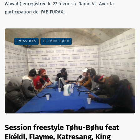
Wawah) enregistrée le 27 février à Radio VL. Avec la
participation de FAB FURAX…
EMISSIONS
LE TØHU-BØHU
Session freestyle Tøhu-Bøhu feat
Ekékil, Flayme, Katresang, King