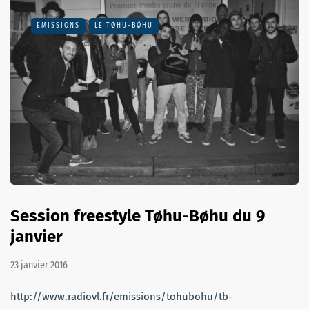
EMISSIONS
LE TØHU-BØHU
Session freestyle Tøhu-Bøhu du 9
janvier
23 janvier 2016
http://www.radiovl.fr/emissions/tohubohu/tb-