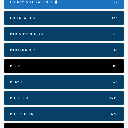
ON REVISITE LA TOILE 🖥️
12
ORIENTATION
166
PARIS-BROOKLYN
81
PARTENAIRES
18
PEOPLE
160
PLAY IT
46
POLITIQUE
2410
POP & GEEK
1478