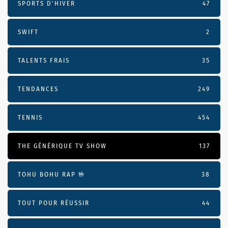
SPORTS D'HIVER
47
SWIFT
2
TALENTS FRAIS
35
TENDANCES
249
TENNIS
454
THE GÉNÉRIQUE TV SHOW
137
TOHU BOHU RAP 🤟
38
TOUT POUR RÉUSSIR
44