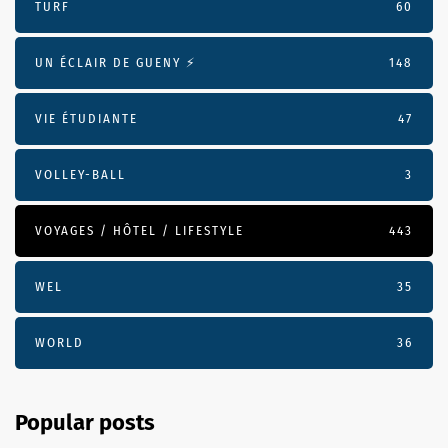
TURF
60
UN ÉCLAIR DE GUENY ⚡️
148
VIE ÉTUDIANTE
47
VOLLEY-BALL
3
VOYAGES / HÔTEL / LIFESTYLE
443
WEL
35
WORLD
36
Popular posts