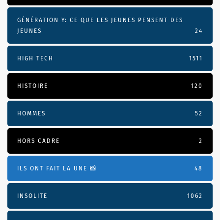
GÉNÉRATION Y: CE QUE LES JEUNES PENSENT DES
JEUNES
24
HIGH TECH
1511
HISTOIRE
120
HOMMES
52
HORS CADRE
2
ILS ONT FAIT LA UNE 📸
48
INSOLITE
1062