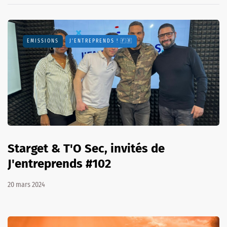
EMISSIONS
J'ENTREPRENDS ! 🇫🇷
Starget & T'O Sec, invités de
J'entreprends #102
20 mars 2024