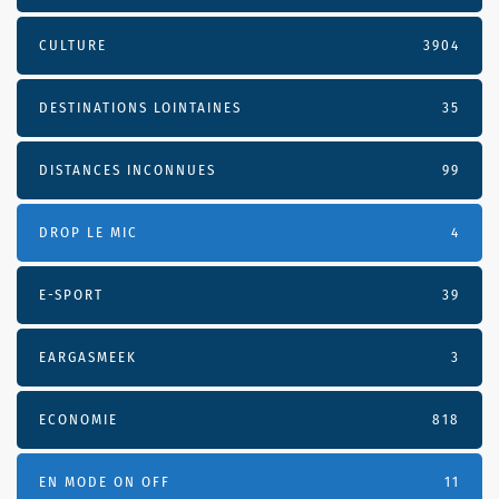
CULTURE
3904
DESTINATIONS LOINTAINES
35
DISTANCES INCONNUES
99
DROP LE MIC
4
E-SPORT
39
EARGASMEEK
3
ECONOMIE
818
EN MODE ON OFF
11