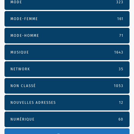
MODE
323
MODE-FEMME
161
MODE-HOMME
71
MUSIQUE
1643
NETWORK
35
NON CLASSÉ
1053
NOUVELLES ADRESSES
12
NUMÉRIQUE
60