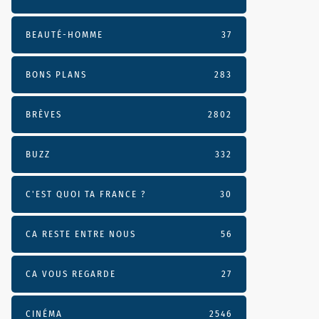
BEAUTÉ-HOMME
37
BONS PLANS
283
BRÈVES
2802
BUZZ
332
C'EST QUOI TA FRANCE ?
30
CA RESTE ENTRE NOUS
56
CA VOUS REGARDE
27
CINÉMA
2546