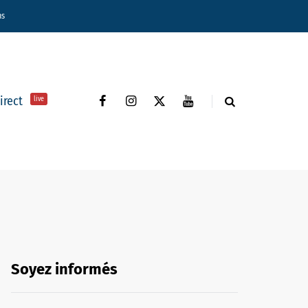
ns
direct
live
Soyez informés