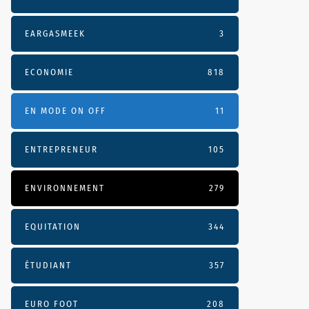
EARGASMEEK
3
ECONOMIE
818
EN MODE ON OFF
11
ENTREPRENEUR
105
ENVIRONNEMENT
279
EQUITATION
344
ÉTUDIANT
357
EURO FOOT
208