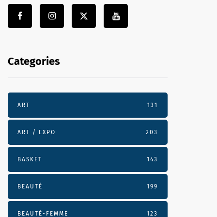
Categories
ART
131
ART / EXPO
203
BASKET
143
BEAUTÉ
199
BEAUTÉ-FEMME
123