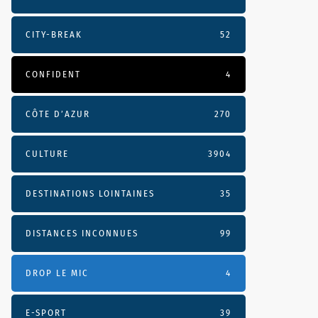
CITY-BREAK
52
CONFIDENT
4
CÔTE D’AZUR
270
CULTURE
3904
DESTINATIONS LOINTAINES
35
DISTANCES INCONNUES
99
DROP LE MIC
4
E-SPORT
39