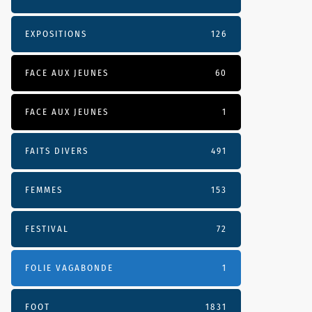
EXPOSITIONS
126
FACE AUX JEUNES
60
FACE AUX JEUNES
1
FAITS DIVERS
491
FEMMES
153
FESTIVAL
72
FOLIE VAGABONDE
1
FOOT
1831