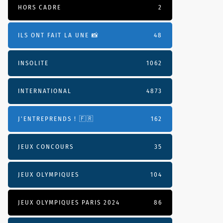
HORS CADRE
2
ILS ONT FAIT LA UNE 📸
48
INSOLITE
1062
INTERNATIONAL
4873
J'ENTREPRENDS ! 🇫🇷
162
JEUX CONCOURS
35
JEUX OLYMPIQUES
104
JEUX OLYMPIQUES PARIS 2024
86