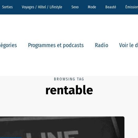
Sorties
Voyages / Hôtel / Lifestyle
Sexo
Mode
Beauté
Émissio
tégories
Programmes et podcasts
Radio
Voir le 
BROWSING TAG
rentable