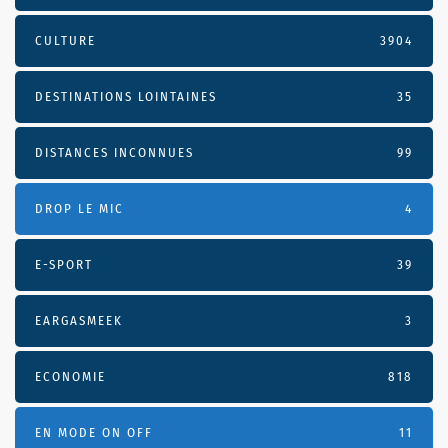
CULTURE
3904
DESTINATIONS LOINTAINES
35
DISTANCES INCONNUES
99
DROP LE MIC
4
E-SPORT
39
EARGASMEEK
3
ECONOMIE
818
EN MODE ON OFF
11