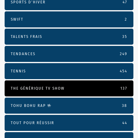
SPORTS D'HIVER
47
SWIFT
2
TALENTS FRAIS
35
TENDANCES
249
TENNIS
454
THE GÉNÉRIQUE TV SHOW
137
TOHU BOHU RAP 🤟
38
TOUT POUR RÉUSSIR
44