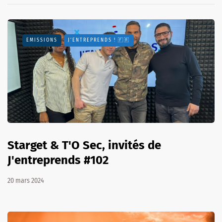
EMISSIONS
J'ENTREPRENDS ! 🇫🇷
Starget & T'O Sec, invités de
J'entreprends #102
20 mars 2024