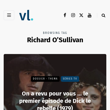
BROWSING TAG
Richard O’Sullivan
DOSSIER - THEMA
SÉRIES TV
On a revu pour vous ... le
premier épisode de Dick le
rebelle (1979)