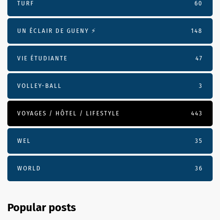
TURF
60
UN ÉCLAIR DE GUENY ⚡️
148
VIE ÉTUDIANTE
47
VOLLEY-BALL
3
VOYAGES / HÔTEL / LIFESTYLE
443
WEL
35
WORLD
36
Popular posts