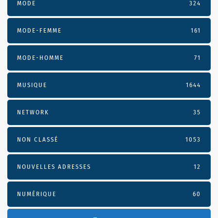
MODE
324
MODE-FEMME
161
MODE-HOMME
71
MUSIQUE
1644
NETWORK
35
NON CLASSÉ
1053
NOUVELLES ADRESSES
12
NUMÉRIQUE
60