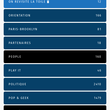
ON REVISITE LA TOILE 🖥️
12
ORIENTATION
166
PARIS-BROOKLYN
81
PARTENAIRES
18
PEOPLE
160
PLAY IT
46
POLITIQUE
2410
POP & GEEK
1479