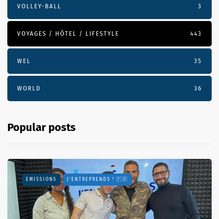
VOLLEY-BALL
3
VOYAGES / HÔTEL / LIFESTYLE
443
WEL
35
WORLD
36
Popular posts
EMISSIONS
J'ENTREPRENDS ! 🇫🇷