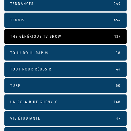
TENDANCES
249
TENNIS
454
THE GÉNÉRIQUE TV SHOW
137
TOHU BOHU RAP 🤟
38
TOUT POUR RÉUSSIR
44
TURF
60
UN ÉCLAIR DE GUENY ⚡️
148
VIE ÉTUDIANTE
47