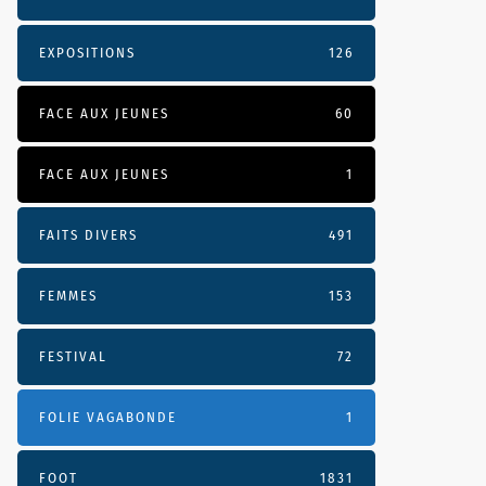
EXPOSITIONS
126
FACE AUX JEUNES
60
FACE AUX JEUNES
1
FAITS DIVERS
491
FEMMES
153
FESTIVAL
72
FOLIE VAGABONDE
1
FOOT
1831