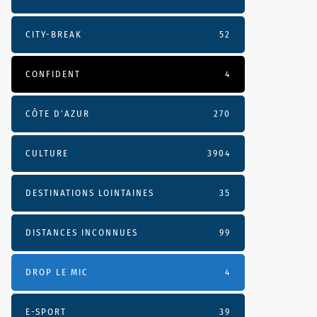
CITY-BREAK
52
CONFIDENT
4
CÔTE D’AZUR
270
CULTURE
3904
DESTINATIONS LOINTAINES
35
DISTANCES INCONNUES
99
DROP LE MIC
4
E-SPORT
39