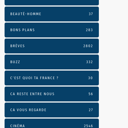
BEAUTÉ-HOMME
37
BONS PLANS
283
BRÈVES
2802
BUZZ
332
C'EST QUOI TA FRANCE ?
30
CA RESTE ENTRE NOUS
56
CA VOUS REGARDE
27
CINÉMA
2546