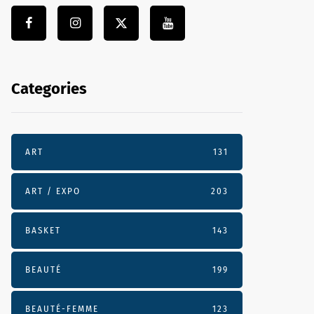
Categories
ART
131
ART / EXPO
203
BASKET
143
BEAUTÉ
199
BEAUTÉ-FEMME
123