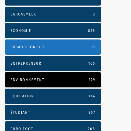
EARGASMEEK
3
ECONOMIE
818
EN MODE ON OFF
11
ENTREPRENEUR
105
ENVIRONNEMENT
279
EQUITATION
344
ÉTUDIANT
357
EURO FOOT
208