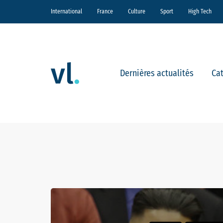
International
France
Culture
Sport
High Tech
Dernières actualités
Ca