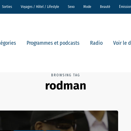
Sorties
Voyages / Hôtel / Lifestyle
Sexo
Mode
Beauté
Émissio
tégories
Programmes et podcasts
Radio
Voir le 
BROWSING TAG
rodman