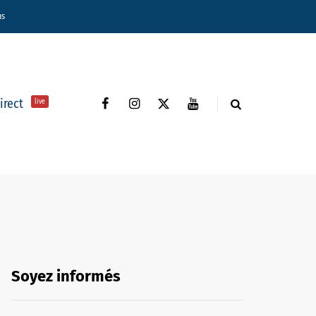
ns
direct
live
Soyez informés