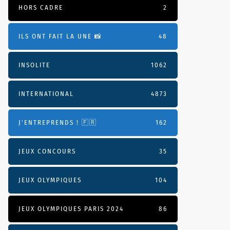
HORS CADRE
2
ILS ONT FAIT LA UNE 📸
48
INSOLITE
1062
INTERNATIONAL
4873
J'ENTREPRENDS ! 🇫🇷
162
JEUX CONCOURS
35
JEUX OLYMPIQUES
104
JEUX OLYMPIQUES PARIS 2024
86