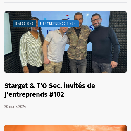
EMISSIONS
J'ENTREPRENDS ! 🇫🇷
Starget & T'O Sec, invités de
J'entreprends #102
20 mars 2024