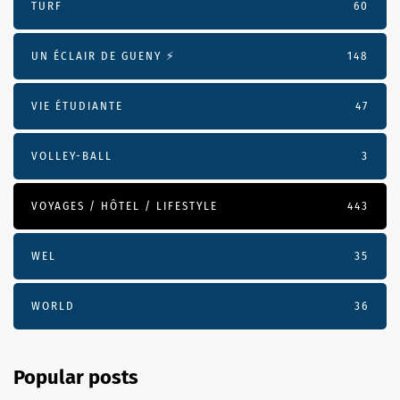
TURF
60
UN ÉCLAIR DE GUENY ⚡️
148
VIE ÉTUDIANTE
47
VOLLEY-BALL
3
VOYAGES / HÔTEL / LIFESTYLE
443
WEL
35
WORLD
36
Popular posts