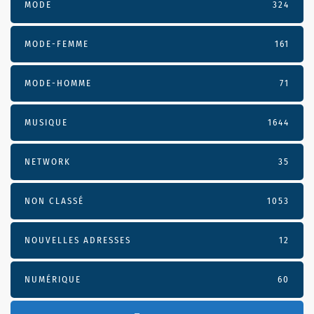
MODE
324
MODE-FEMME
161
MODE-HOMME
71
MUSIQUE
1644
NETWORK
35
NON CLASSÉ
1053
NOUVELLES ADRESSES
12
NUMÉRIQUE
60