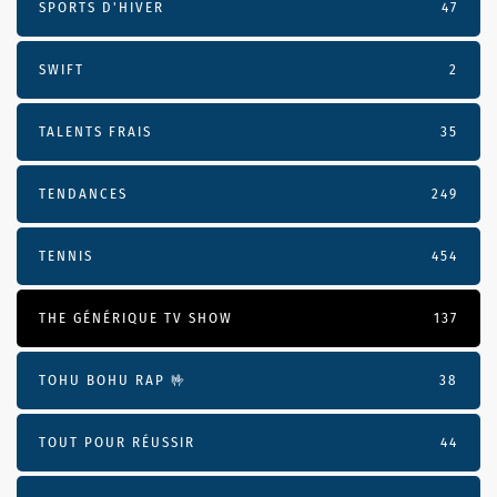
SPORTS D'HIVER
47
SWIFT
2
TALENTS FRAIS
35
TENDANCES
249
TENNIS
454
THE GÉNÉRIQUE TV SHOW
137
TOHU BOHU RAP 🤟
38
TOUT POUR RÉUSSIR
44