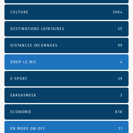
CULTURE
3904
DESTINATIONS LOINTAINES
35
DISTANCES INCONNUES
99
DROP LE MIC
4
E-SPORT
39
EARGASMEEK
3
ECONOMIE
818
EN MODE ON OFF
11