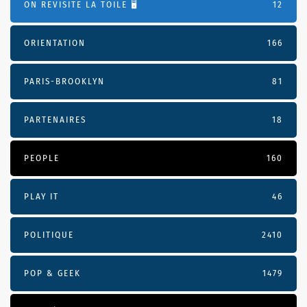
ON REVISITE LA TOILE 🖥️
12
ORIENTATION
166
PARIS-BROOKLYN
81
PARTENAIRES
18
PEOPLE
160
PLAY IT
46
POLITIQUE
2410
POP & GEEK
1479