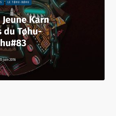
NS
LE TØHU-BØHU
 Jeune Karn
s du Tøhu-
hu#83
15 juin 2016