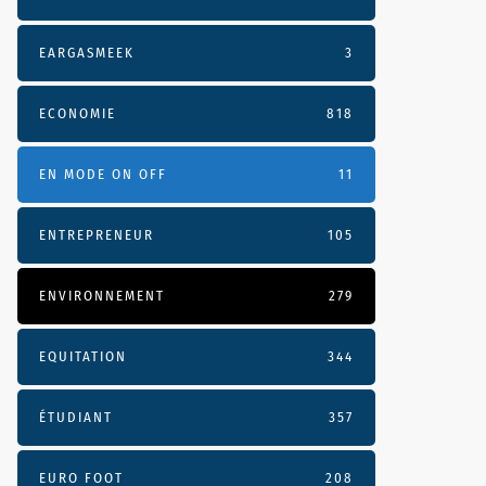
EARGASMEEK
3
ECONOMIE
818
EN MODE ON OFF
11
ENTREPRENEUR
105
ENVIRONNEMENT
279
EQUITATION
344
ÉTUDIANT
357
EURO FOOT
208