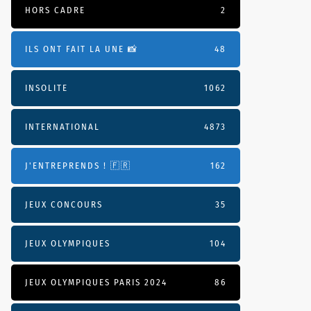
HORS CADRE
2
ILS ONT FAIT LA UNE 📸
48
INSOLITE
1062
INTERNATIONAL
4873
J'ENTREPRENDS ! 🇫🇷
162
JEUX CONCOURS
35
JEUX OLYMPIQUES
104
JEUX OLYMPIQUES PARIS 2024
86