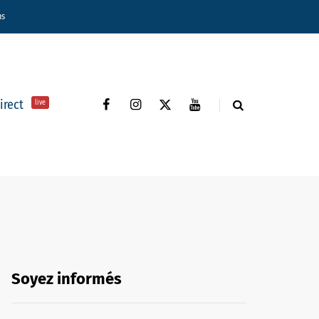
ns
direct
live
Soyez informés