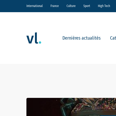
International
France
Culture
Sport
High Tech
Dernières actualités
Ca