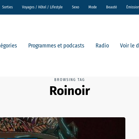
Sorties
Voyages / Hôtel / Lifestyle
Sexo
Mode
Beauté
Émissio
tégories
Programmes et podcasts
Radio
Voir le 
BROWSING TAG
Roinoir