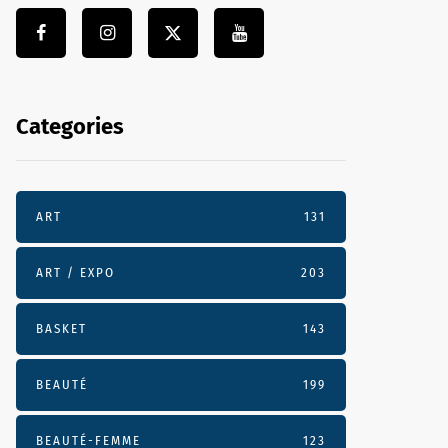
Categories
ART
131
ART / EXPO
203
BASKET
143
BEAUTÉ
199
BEAUTÉ-FEMME
123