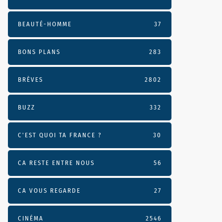
BEAUTÉ-HOMME
37
BONS PLANS
283
BRÈVES
2802
BUZZ
332
C'EST QUOI TA FRANCE ?
30
CA RESTE ENTRE NOUS
56
CA VOUS REGARDE
27
CINÉMA
2546