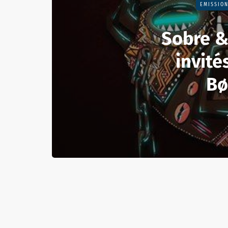
EMISSIO
Sobre &
invité
Bø