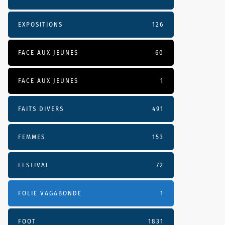
EXPOSITIONS
126
FACE AUX JEUNES
60
FACE AUX JEUNES
1
FAITS DIVERS
491
FEMMES
153
FESTIVAL
72
FOLIE VAGABONDE
1
FOOT
1831