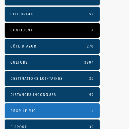
CITY-BREAK
52
CONFIDENT
4
CÔTE D’AZUR
270
CULTURE
3904
DESTINATIONS LOINTAINES
35
DISTANCES INCONNUES
99
DROP LE MIC
4
E-SPORT
39