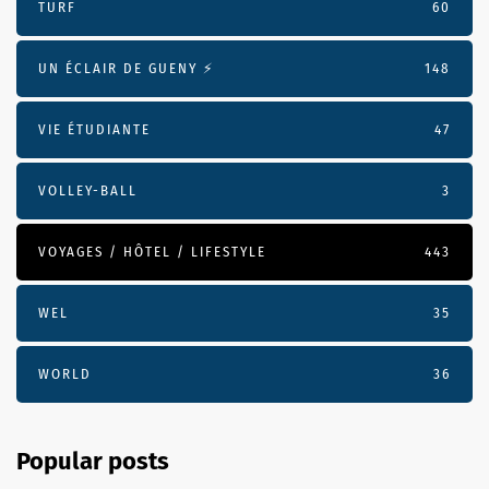
TURF
60
UN ÉCLAIR DE GUENY ⚡️
148
VIE ÉTUDIANTE
47
VOLLEY-BALL
3
VOYAGES / HÔTEL / LIFESTYLE
443
WEL
35
WORLD
36
Popular posts