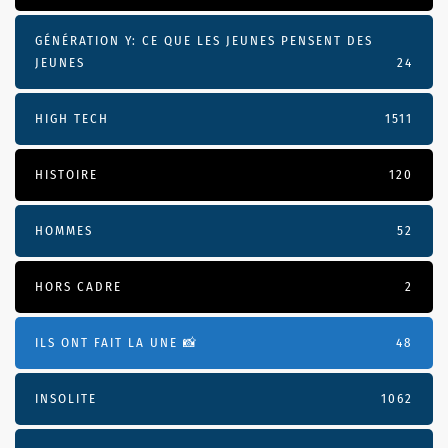
GÉNÉRATION Y: CE QUE LES JEUNES PENSENT DES
JEUNES
24
HIGH TECH
1511
HISTOIRE
120
HOMMES
52
HORS CADRE
2
ILS ONT FAIT LA UNE 📸
48
INSOLITE
1062