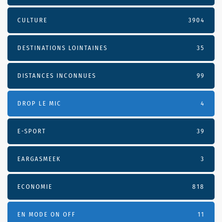
CULTURE
3904
DESTINATIONS LOINTAINES
35
DISTANCES INCONNUES
99
DROP LE MIC
4
E-SPORT
39
EARGASMEEK
3
ECONOMIE
818
EN MODE ON OFF
11