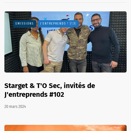
EMISSIONS
J'ENTREPRENDS ! 🇫🇷
Starget & T'O Sec, invités de
J'entreprends #102
20 mars 2024