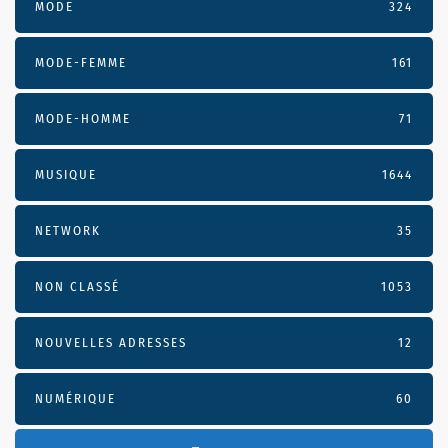
MODE
324
MODE-FEMME
161
MODE-HOMME
71
MUSIQUE
1644
NETWORK
35
NON CLASSÉ
1053
NOUVELLES ADRESSES
12
NUMÉRIQUE
60