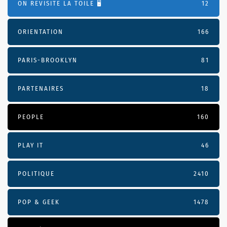
ON REVISITE LA TOILE 🖥️
12
ORIENTATION
166
PARIS-BROOKLYN
81
PARTENAIRES
18
PEOPLE
160
PLAY IT
46
POLITIQUE
2410
POP & GEEK
1478