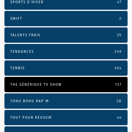
SPORTS D'HIVER
47
SWIFT
2
TALENTS FRAIS
35
TENDANCES
249
TENNIS
454
THE GÉNÉRIQUE TV SHOW
137
TOHU BOHU RAP 🤟
38
TOUT POUR RÉUSSIR
44