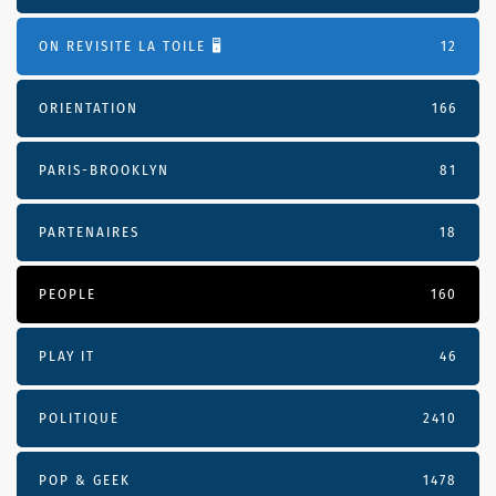
ON REVISITE LA TOILE 🖥️
12
ORIENTATION
166
PARIS-BROOKLYN
81
PARTENAIRES
18
PEOPLE
160
PLAY IT
46
POLITIQUE
2410
POP & GEEK
1478