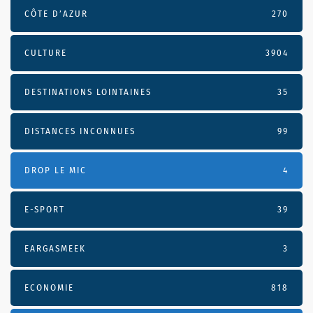
CÔTE D’AZUR
270
CULTURE
3904
DESTINATIONS LOINTAINES
35
DISTANCES INCONNUES
99
DROP LE MIC
4
E-SPORT
39
EARGASMEEK
3
ECONOMIE
818