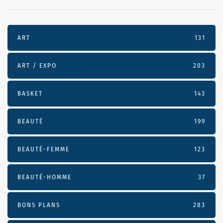
ART
131
ART / EXPO
203
BASKET
143
BEAUTÉ
199
BEAUTÉ-FEMME
123
BEAUTÉ-HOMME
37
BONS PLANS
283