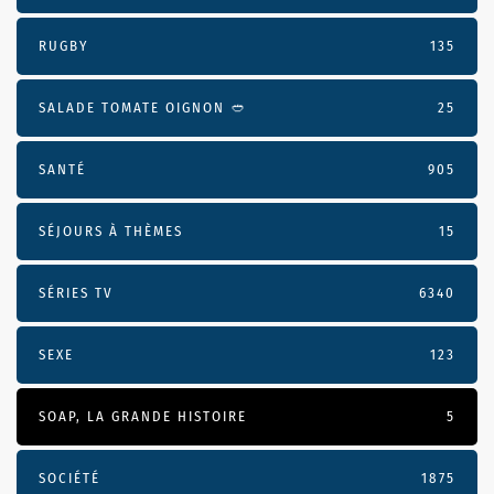
RUGBY
135
SALADE TOMATE OIGNON 🥙
25
SANTÉ
905
SÉJOURS À THÈMES
15
SÉRIES TV
6340
SEXE
123
SOAP, LA GRANDE HISTOIRE
5
SOCIÉTÉ
1875