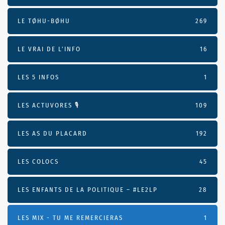
LE TØHU-BØHU
269
LE VRAI DE L’INFO
16
LES 5 INFOS
1
LES ACTUVORES 🎙
109
LES AS DU PLACARD
192
LES COLOCS
45
LES ENFANTS DE LA POLITIQUE – #LE2LP
28
LES MIX - TU ME REMERCIERAS
1