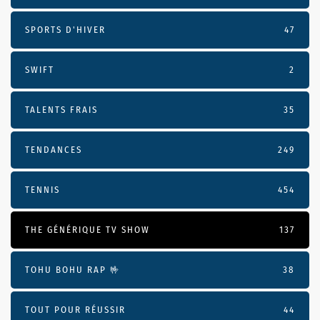
SPORTS D'HIVER
47
SWIFT
2
TALENTS FRAIS
35
TENDANCES
249
TENNIS
454
THE GÉNÉRIQUE TV SHOW
137
TOHU BOHU RAP 🤟
38
TOUT POUR RÉUSSIR
44