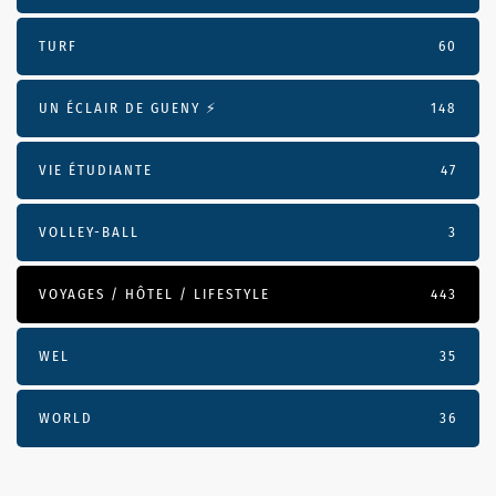
TURF
60
UN ÉCLAIR DE GUENY ⚡️
148
VIE ÉTUDIANTE
47
VOLLEY-BALL
3
VOYAGES / HÔTEL / LIFESTYLE
443
WEL
35
WORLD
36