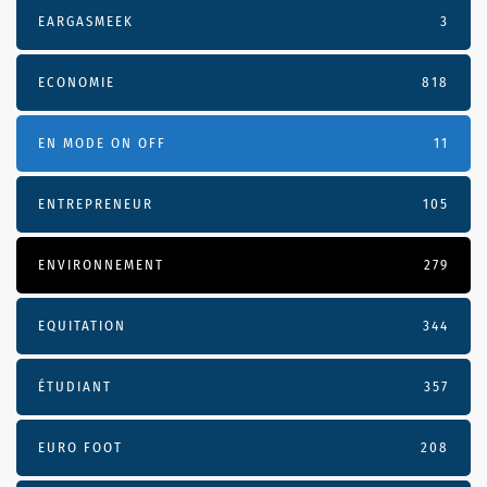
EARGASMEEK
3
ECONOMIE
818
EN MODE ON OFF
11
ENTREPRENEUR
105
ENVIRONNEMENT
279
EQUITATION
344
ÉTUDIANT
357
EURO FOOT
208