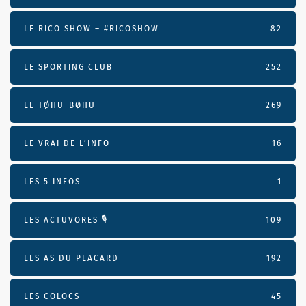
LE RICO SHOW – #RICOSHOW
82
LE SPORTING CLUB
252
LE TØHU-BØHU
269
LE VRAI DE L’INFO
16
LES 5 INFOS
1
LES ACTUVORES 🎙
109
LES AS DU PLACARD
192
LES COLOCS
45