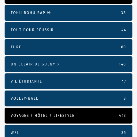
TOHU BOHU RAP 🤟
38
TOUT POUR RÉUSSIR
44
TURF
60
UN ÉCLAIR DE GUENY ⚡️
148
VIE ÉTUDIANTE
47
VOLLEY-BALL
3
VOYAGES / HÔTEL / LIFESTYLE
443
WEL
35