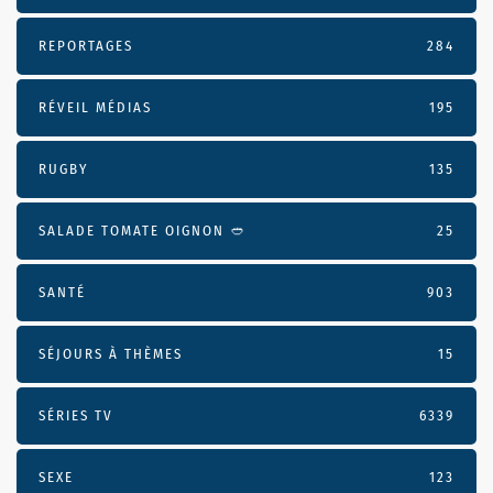
REPORTAGES
284
RÉVEIL MÉDIAS
195
RUGBY
135
SALADE TOMATE OIGNON 🥙
25
SANTÉ
903
SÉJOURS À THÈMES
15
SÉRIES TV
6339
SEXE
123