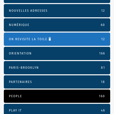
NOUVELLES ADRESSES
12
NUMÉRIQUE
60
ON REVISITE LA TOILE 🖥️
12
ORIENTATION
166
PARIS-BROOKLYN
81
PARTENAIRES
18
PEOPLE
160
PLAY IT
46