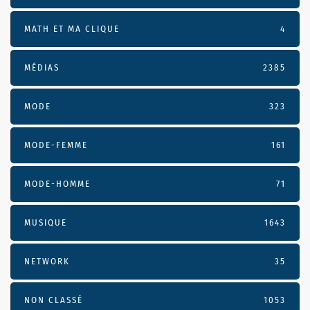
MATH ET MA CLIQUE
4
MÉDIAS
2385
MODE
323
MODE-FEMME
161
MODE-HOMME
71
MUSIQUE
1643
NETWORK
35
NON CLASSÉ
1053