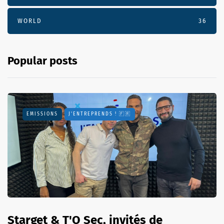
WORLD
36
Popular posts
EMISSIONS
J'ENTREPRENDS ! 🇫🇷
Starget & T'O Sec, invités de