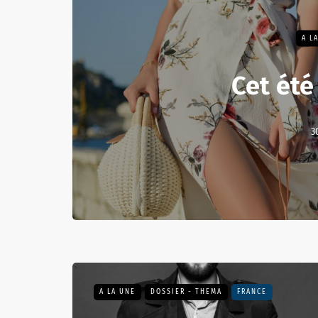
A L
Cet été 
3
A LA UNE
DOSSIER - THEMA
FRANCE