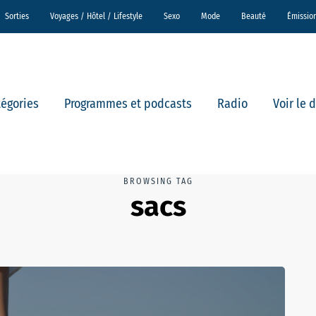
Sorties
Voyages / Hôtel / Lifestyle
Sexo
Mode
Beauté
Émissio
tégories
Programmes et podcasts
Radio
Voir le 
BROWSING TAG
sacs