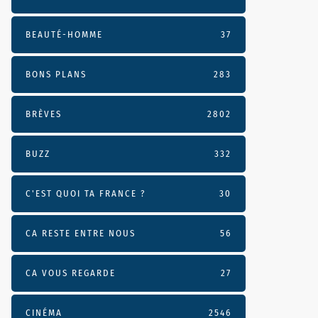
BEAUTÉ-HOMME
37
BONS PLANS
283
BRÈVES
2802
BUZZ
332
C'EST QUOI TA FRANCE ?
30
CA RESTE ENTRE NOUS
56
CA VOUS REGARDE
27
CINÉMA
2546