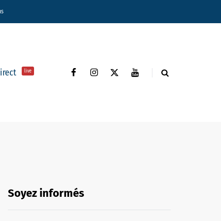
ns
direct
live
Soyez informés