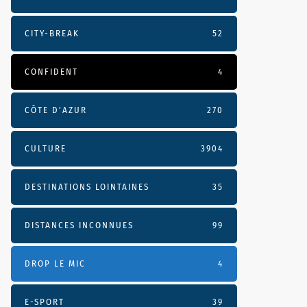
CITY-BREAK
52
CONFIDENT
4
CÔTE D’AZUR
270
CULTURE
3904
DESTINATIONS LOINTAINES
35
DISTANCES INCONNUES
99
DROP LE MIC
4
E-SPORT
39