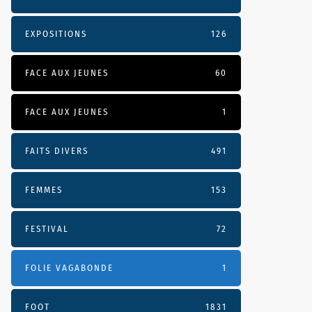
EXPOSITIONS
126
FACE AUX JEUNES
60
FACE AUX JEUNES
1
FAITS DIVERS
491
FEMMES
153
FESTIVAL
72
FOLIE VAGABONDE
1
FOOT
1831