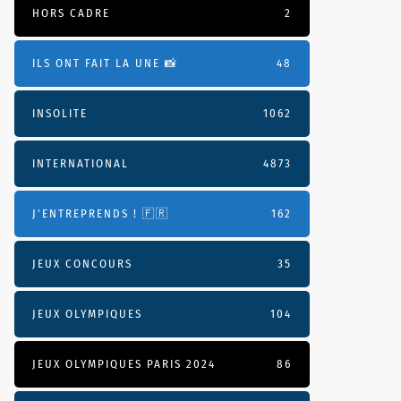
HORS CADRE
2
ILS ONT FAIT LA UNE 📸
48
INSOLITE
1062
INTERNATIONAL
4873
J'ENTREPRENDS ! 🇫🇷
162
JEUX CONCOURS
35
JEUX OLYMPIQUES
104
JEUX OLYMPIQUES PARIS 2024
86