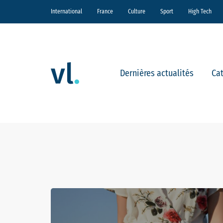
International
France
Culture
Sport
High Tech
Dernières actualités
Ca