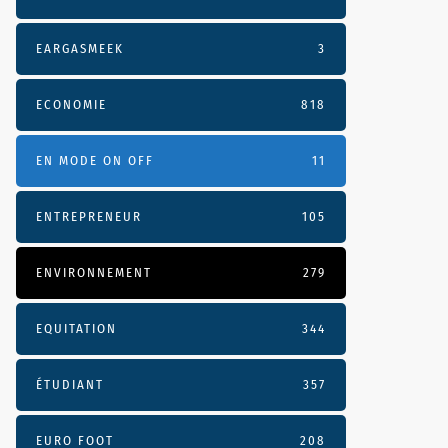
EARGASMEEK
3
ECONOMIE
818
EN MODE ON OFF
11
ENTREPRENEUR
105
ENVIRONNEMENT
279
EQUITATION
344
ÉTUDIANT
357
EURO FOOT
208