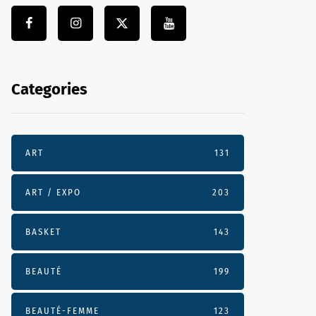
Categories
ART
131
ART / EXPO
203
BASKET
143
BEAUTÉ
199
BEAUTÉ-FEMME
123