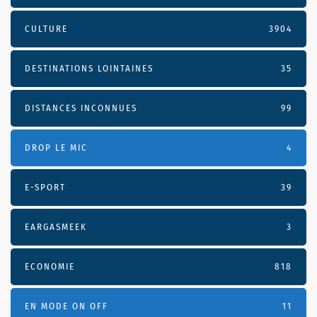
CULTURE
3904
DESTINATIONS LOINTAINES
35
DISTANCES INCONNUES
99
DROP LE MIC
4
E-SPORT
39
EARGASMEEK
3
ECONOMIE
818
EN MODE ON OFF
11