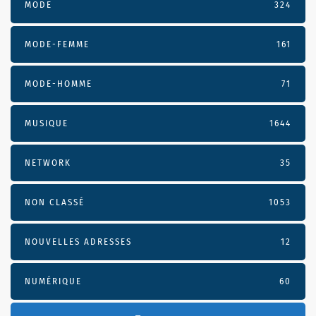
MODE
324
MODE-FEMME
161
MODE-HOMME
71
MUSIQUE
1644
NETWORK
35
NON CLASSÉ
1053
NOUVELLES ADRESSES
12
NUMÉRIQUE
60