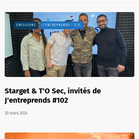
EMISSIONS
J'ENTREPRENDS ! 🇫🇷
Starget & T'O Sec, invités de
J'entreprends #102
20 mars 2024