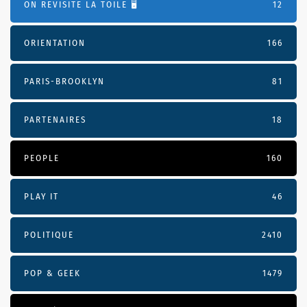
ON REVISITE LA TOILE 🖥️
12
ORIENTATION
166
PARIS-BROOKLYN
81
PARTENAIRES
18
PEOPLE
160
PLAY IT
46
POLITIQUE
2410
POP & GEEK
1479