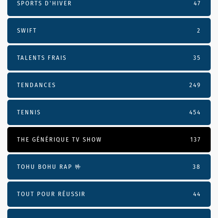
SPORTS D'HIVER
47
SWIFT
2
TALENTS FRAIS
35
TENDANCES
249
TENNIS
454
THE GÉNÉRIQUE TV SHOW
137
TOHU BOHU RAP 🤟
38
TOUT POUR RÉUSSIR
44