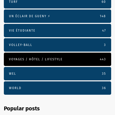
TURF
60
UN ÉCLAIR DE GUENY ⚡️
148
VIE ÉTUDIANTE
47
VOLLEY-BALL
3
VOYAGES / HÔTEL / LIFESTYLE
443
WEL
35
WORLD
36
Popular posts