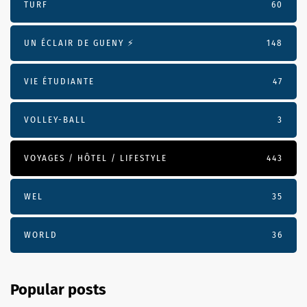
TURF
60
UN ÉCLAIR DE GUENY ⚡️
148
VIE ÉTUDIANTE
47
VOLLEY-BALL
3
VOYAGES / HÔTEL / LIFESTYLE
443
WEL
35
WORLD
36
Popular posts