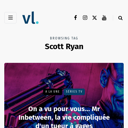
BROWSING TAG
Scott Ryan
A LA UNE
SÉRIES TV
On a vu pour vous... Mr
Inbetween, la vie compliquée
d'un tueur à gages