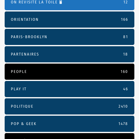
ON REVISITE LA TOILE 🖥️
12
ORIENTATION
166
PARIS-BROOKLYN
81
PARTENAIRES
18
PEOPLE
160
PLAY IT
46
POLITIQUE
2410
POP & GEEK
1478