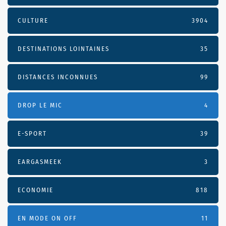
CULTURE
3904
DESTINATIONS LOINTAINES
35
DISTANCES INCONNUES
99
DROP LE MIC
4
E-SPORT
39
EARGASMEEK
3
ECONOMIE
818
EN MODE ON OFF
11