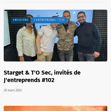
EMISSIONS
J'ENTREPRENDS ! 🇫🇷
Starget & T'O Sec, invités de
J'entreprends #102
20 mars 2024