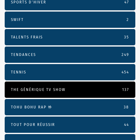
SPORTS D'HIVER
47
SWIFT
2
TALENTS FRAIS
35
TENDANCES
249
TENNIS
454
THE GÉNÉRIQUE TV SHOW
137
TOHU BOHU RAP 🤟
38
TOUT POUR RÉUSSIR
44