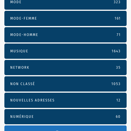
MODE
323
MODE-FEMME
161
MODE-HOMME
71
MUSIQUE
1643
NETWORK
35
NON CLASSÉ
1053
NOUVELLES ADRESSES
12
NUMÉRIQUE
60