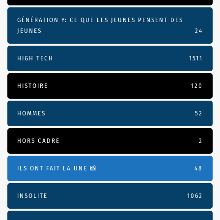
GÉNÉRATION Y: CE QUE LES JEUNES PENSENT DES
JEUNES
24
HIGH TECH
1511
HISTOIRE
120
HOMMES
52
HORS CADRE
2
ILS ONT FAIT LA UNE 📸
48
INSOLITE
1062