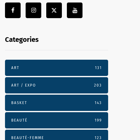
Categories
ART
131
ART / EXPO
203
BASKET
143
BEAUTÉ
199
BEAUTÉ-FEMME
123