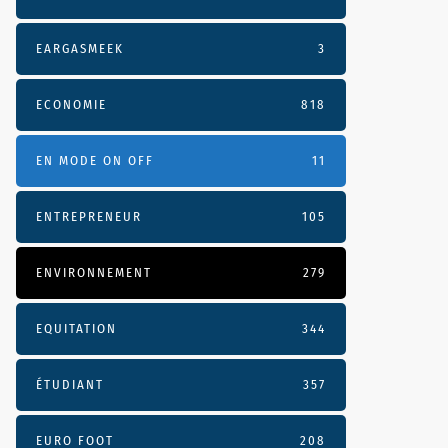
EARGASMEEK
3
ECONOMIE
818
EN MODE ON OFF
11
ENTREPRENEUR
105
ENVIRONNEMENT
279
EQUITATION
344
ÉTUDIANT
357
EURO FOOT
208