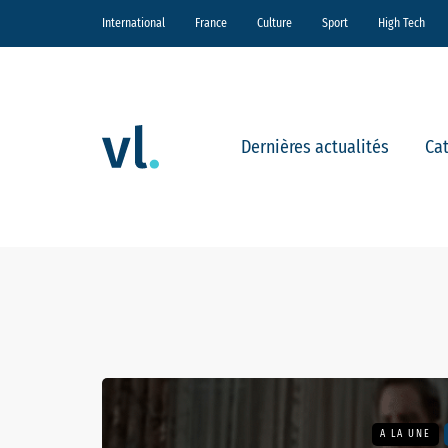
International
France
Culture
Sport
High Tech
Dernières actualités
Ca
A LA UNE