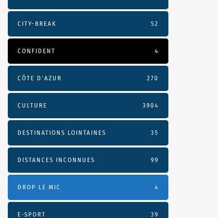
CITY-BREAK
52
CONFIDENT
4
CÔTE D’AZUR
270
CULTURE
3904
DESTINATIONS LOINTAINES
35
DISTANCES INCONNUES
99
DROP LE MIC
4
E-SPORT
39