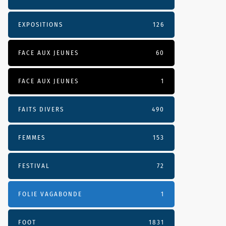
EXPOSITIONS
126
FACE AUX JEUNES
60
FACE AUX JEUNES
1
FAITS DIVERS
490
FEMMES
153
FESTIVAL
72
FOLIE VAGABONDE
1
FOOT
1831