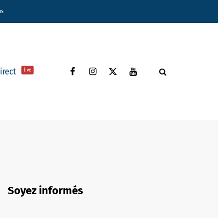
ns
direct
live
Soyez informés