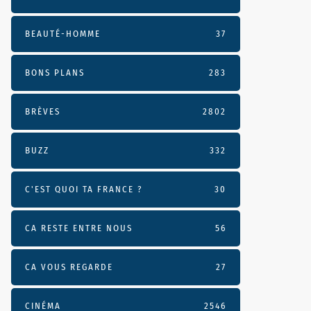
BEAUTÉ-HOMME
37
BONS PLANS
283
BRÈVES
2802
BUZZ
332
C'EST QUOI TA FRANCE ?
30
CA RESTE ENTRE NOUS
56
CA VOUS REGARDE
27
CINÉMA
2546