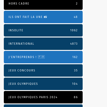
HORS CADRE
2
ILS ONT FAIT LA UNE 📸
48
INSOLITE
1062
INTERNATIONAL
4873
J'ENTREPRENDS ! 🇫🇷
162
JEUX CONCOURS
35
JEUX OLYMPIQUES
104
JEUX OLYMPIQUES PARIS 2024
86