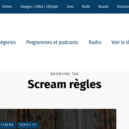
Sorties
Voyages / Hôtel / Lifestyle
Sexo
Mode
Beauté
Émissio
tégories
Programmes et podcasts
Radio
Voir le 
BROWSING TAG
Scream règles
CINÉMA
SÉRIES TV