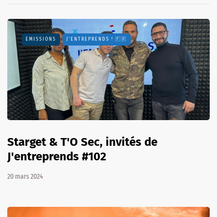
EMISSIONS
J'ENTREPRENDS ! 🇫🇷
Starget & T'O Sec, invités de
J'entreprends #102
20 mars 2024