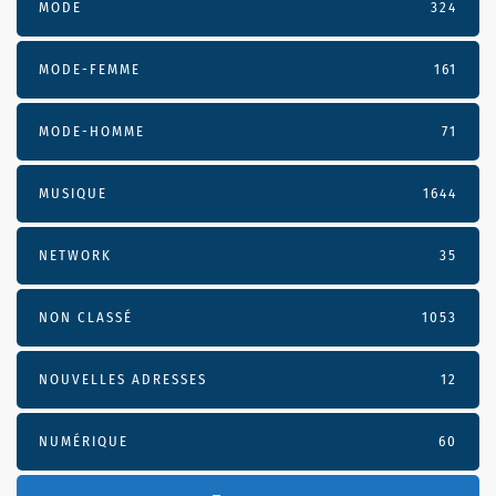
MODE
324
MODE-FEMME
161
MODE-HOMME
71
MUSIQUE
1644
NETWORK
35
NON CLASSÉ
1053
NOUVELLES ADRESSES
12
NUMÉRIQUE
60