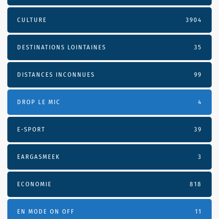
CULTURE
3904
DESTINATIONS LOINTAINES
35
DISTANCES INCONNUES
99
DROP LE MIC
4
E-SPORT
39
EARGASMEEK
3
ECONOMIE
818
EN MODE ON OFF
11