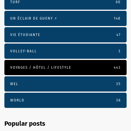
TURF
60
UN ÉCLAIR DE GUENY ⚡️
148
VIE ÉTUDIANTE
47
VOLLEY-BALL
3
VOYAGES / HÔTEL / LIFESTYLE
443
WEL
35
WORLD
36
Popular posts