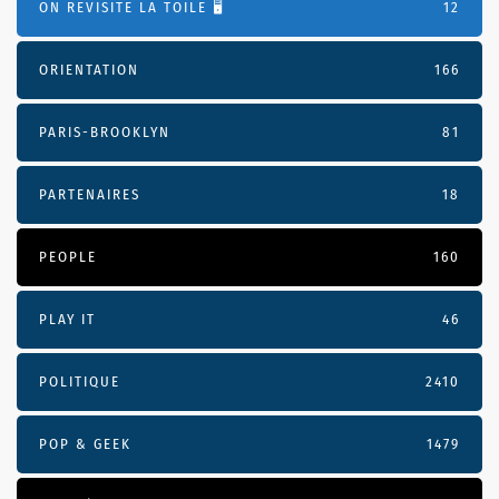
ON REVISITE LA TOILE 🖥️
12
ORIENTATION
166
PARIS-BROOKLYN
81
PARTENAIRES
18
PEOPLE
160
PLAY IT
46
POLITIQUE
2410
POP & GEEK
1479