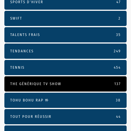
SPORTS D'HIVER
47
SWIFT
2
TALENTS FRAIS
35
TENDANCES
249
TENNIS
454
THE GÉNÉRIQUE TV SHOW
137
TOHU BOHU RAP 🤟
38
TOUT POUR RÉUSSIR
44