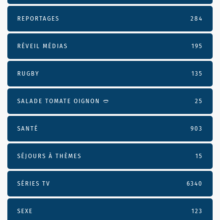
REPORTAGES
284
RÉVEIL MÉDIAS
195
RUGBY
135
SALADE TOMATE OIGNON 🥙
25
SANTÉ
903
SÉJOURS À THÈMES
15
SÉRIES TV
6340
SEXE
123