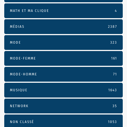
MATH ET MA CLIQUE
4
MÉDIAS
2387
MODE
323
MODE-FEMME
161
MODE-HOMME
71
MUSIQUE
1643
NETWORK
35
NON CLASSÉ
1053