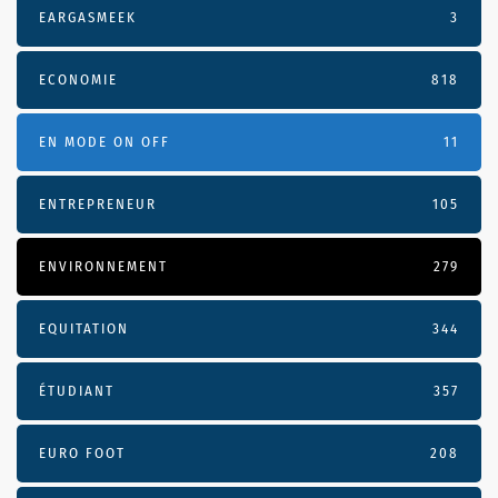
EARGASMEEK
3
ECONOMIE
818
EN MODE ON OFF
11
ENTREPRENEUR
105
ENVIRONNEMENT
279
EQUITATION
344
ÉTUDIANT
357
EURO FOOT
208