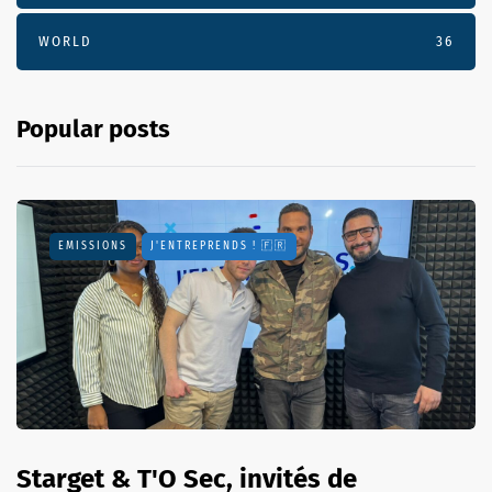
WORLD
36
Popular posts
EMISSIONS
J'ENTREPRENDS ! 🇫🇷
Starget & T'O Sec, invités de