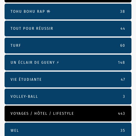
TOHU BOHU RAP 🤟
38
TOUT POUR RÉUSSIR
44
TURF
60
UN ÉCLAIR DE GUENY ⚡️
148
VIE ÉTUDIANTE
47
VOLLEY-BALL
3
VOYAGES / HÔTEL / LIFESTYLE
443
WEL
35