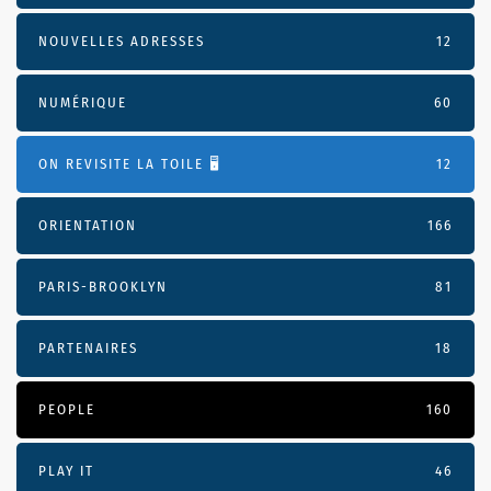
NOUVELLES ADRESSES
12
NUMÉRIQUE
60
ON REVISITE LA TOILE 🖥️
12
ORIENTATION
166
PARIS-BROOKLYN
81
PARTENAIRES
18
PEOPLE
160
PLAY IT
46