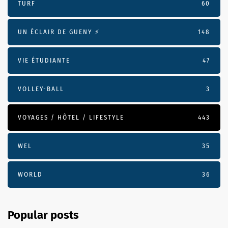
TURF
60
UN ÉCLAIR DE GUENY ⚡️
148
VIE ÉTUDIANTE
47
VOLLEY-BALL
3
VOYAGES / HÔTEL / LIFESTYLE
443
WEL
35
WORLD
36
Popular posts