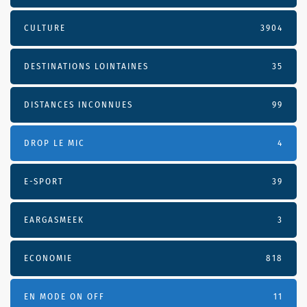
CULTURE
3904
DESTINATIONS LOINTAINES
35
DISTANCES INCONNUES
99
DROP LE MIC
4
E-SPORT
39
EARGASMEEK
3
ECONOMIE
818
EN MODE ON OFF
11