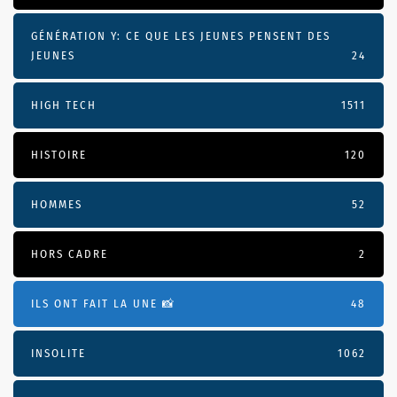
GÉNÉRATION Y: CE QUE LES JEUNES PENSENT DES
JEUNES
24
HIGH TECH
1511
HISTOIRE
120
HOMMES
52
HORS CADRE
2
ILS ONT FAIT LA UNE 📸
48
INSOLITE
1062