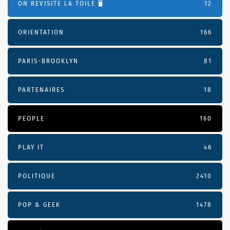
ON REVISITE LA TOILE 🖥️
12
ORIENTATION
166
PARIS-BROOKLYN
81
PARTENAIRES
18
PEOPLE
160
PLAY IT
46
POLITIQUE
2410
POP & GEEK
1478