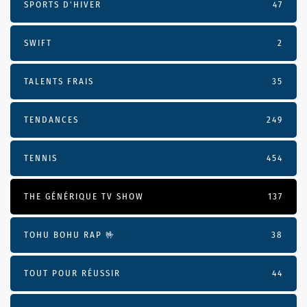
SPORTS D'HIVER
47
SWIFT
2
TALENTS FRAIS
35
TENDANCES
249
TENNIS
454
THE GÉNÉRIQUE TV SHOW
137
TOHU BOHU RAP 🤟
38
TOUT POUR RÉUSSIR
44