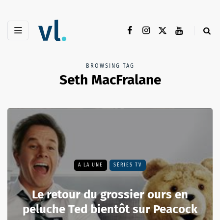
BROWSING TAG
Seth MacFralane
A LA UNE
SÉRIES TV
Le retour du grossier ours en
peluche Ted bientôt sur Peacock