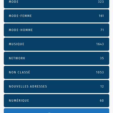
MODE
323
MODE-FEMME
161
MODE-HOMME
71
MUSIQUE
1643
NETWORK
35
NON CLASSÉ
1053
NOUVELLES ADRESSES
12
NUMÉRIQUE
60