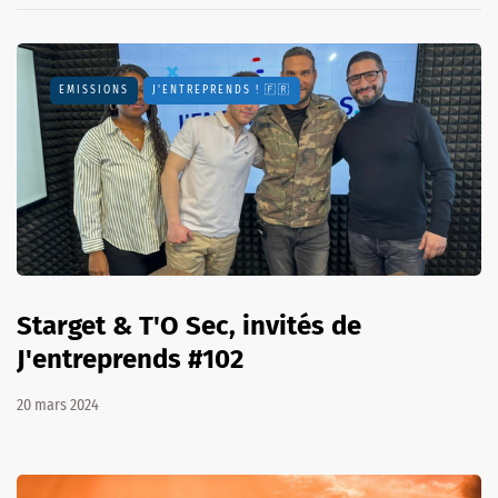
EMISSIONS
J'ENTREPRENDS ! 🇫🇷
Starget & T'O Sec, invités de
J'entreprends #102
20 mars 2024