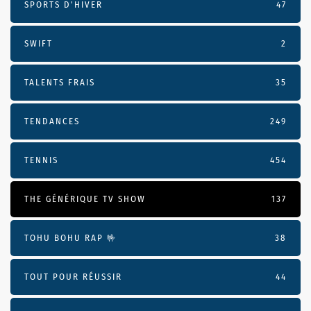
SPORTS D'HIVER
47
SWIFT
2
TALENTS FRAIS
35
TENDANCES
249
TENNIS
454
THE GÉNÉRIQUE TV SHOW
137
TOHU BOHU RAP 🤟
38
TOUT POUR RÉUSSIR
44