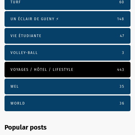
TURF
60
UN ÉCLAIR DE GUENY ⚡️
148
VIE ÉTUDIANTE
47
VOLLEY-BALL
3
VOYAGES / HÔTEL / LIFESTYLE
443
WEL
35
WORLD
36
Popular posts