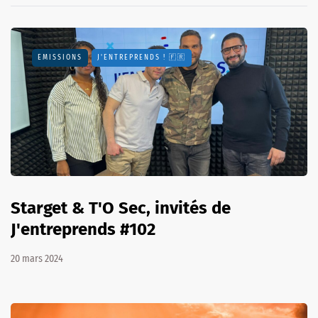
EMISSIONS
J'ENTREPRENDS ! 🇫🇷
Starget & T'O Sec, invités de
J'entreprends #102
20 mars 2024