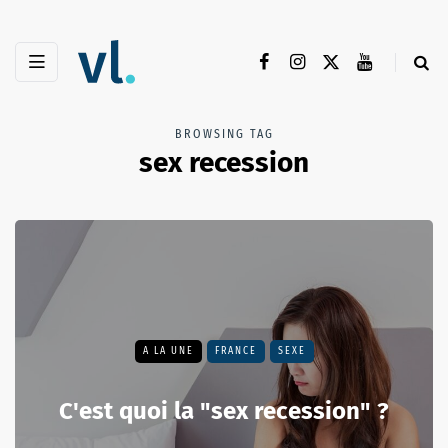
BROWSING TAG
sex recession
A LA UNE
FRANCE
SEXE
C'est quoi la "sex recession" ?