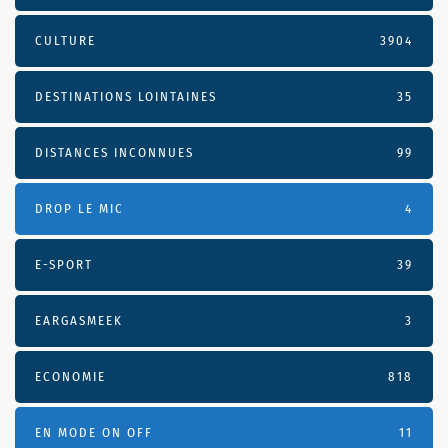
CULTURE
3904
DESTINATIONS LOINTAINES
35
DISTANCES INCONNUES
99
DROP LE MIC
4
E-SPORT
39
EARGASMEEK
3
ECONOMIE
818
EN MODE ON OFF
11