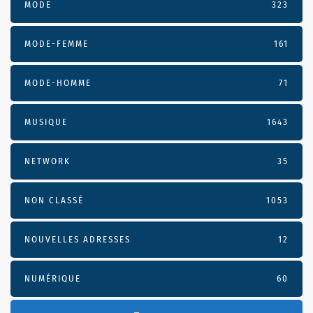
MODE
323
MODE-FEMME
161
MODE-HOMME
71
MUSIQUE
1643
NETWORK
35
NON CLASSÉ
1053
NOUVELLES ADRESSES
12
NUMÉRIQUE
60