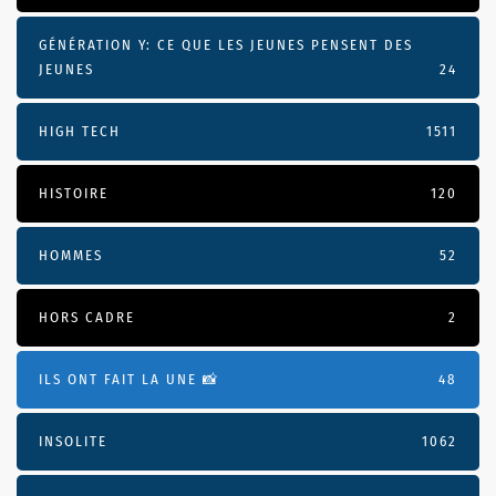
GÉNÉRATION Y: CE QUE LES JEUNES PENSENT DES
JEUNES
24
HIGH TECH
1511
HISTOIRE
120
HOMMES
52
HORS CADRE
2
ILS ONT FAIT LA UNE 📸
48
INSOLITE
1062