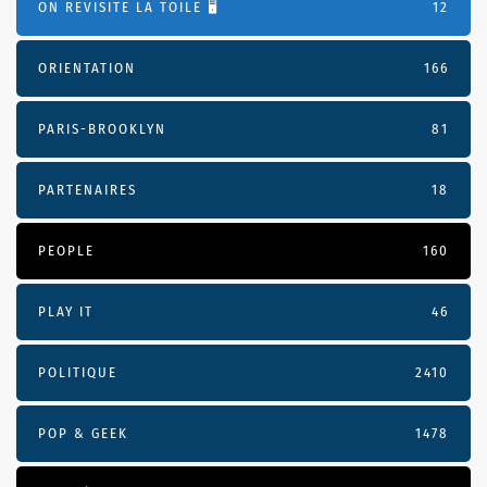
ON REVISITE LA TOILE 🖥️
12
ORIENTATION
166
PARIS-BROOKLYN
81
PARTENAIRES
18
PEOPLE
160
PLAY IT
46
POLITIQUE
2410
POP & GEEK
1478